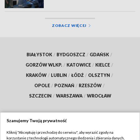
ZOBACZ WIĘCEJ
BIAŁYSTOK
/
BYDGOSZCZ
/
GDAŃSK
/
GORZÓW WLKP.
/
KATOWICE
/
KIELCE
/
KRAKÓW
/
LUBLIN
/
ŁÓDŹ
/
OLSZTYN
/
OPOLE
/
POZNAŃ
/
RZESZÓW
/
SZCZECIN
/
WARSZAWA
/
WROCŁAW
Szanujemy Twoją prywatność
Dołącz do nas:
Kliknij "Akceptuję i przechodzę do serwisu", aby wyrazić zgody na
korzystanie z technologii automatycznego śledzenia i zbierania danych,
TVP