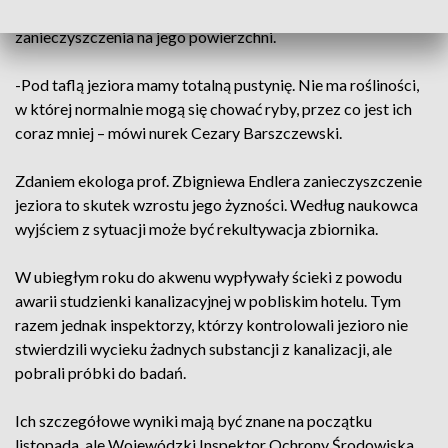
obiegły zdjęcia zbiornika, na których wyraźnie widać duże
zanieczyszczenia na jego powierzchni.
-Pod taflą jeziora mamy totalną pustynię. Nie ma rośliności,
w której normalnie mogą się chować ryby, przez co jest ich
coraz mniej – mówi nurek Cezary Barszczewski.
Zdaniem ekologa prof. Zbigniewa Endlera zanieczyszczenie
jeziora to skutek wzrostu jego żyzności. Według naukowca
wyjściem z sytuacji może być rekultywacja zbiornika.
W ubiegłym roku do akwenu wypływały ścieki z powodu
awarii studzienki kanalizacyjnej w pobliskim hotelu. Tym
razem jednak inspektorzy, którzy kontrolowali jezioro nie
stwierdzili wycieku żadnych substancji z kanalizacji, ale
pobrali próbki do badań.
Ich szczegółowe wyniki mają być znane na początku
listopada, ale Wojewódzki Inspektor Ochrony Środowiska