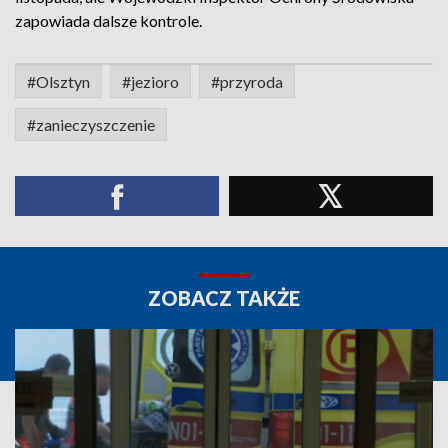
zapowiada dalsze kontrole.
#Olsztyn
#jezioro
#przyroda
#zanieczyszczenie
ZOBACZ TAKŻE