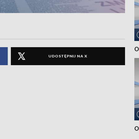
O
UDOSTĘPNIJ NA X
O