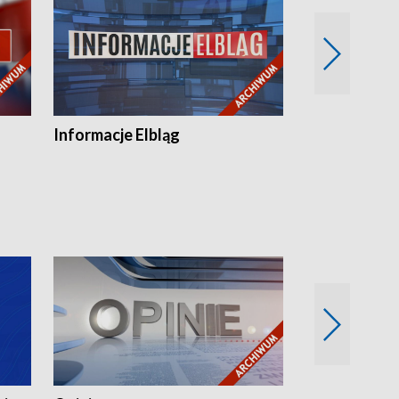
Informacje Elbląg
Wstaje nowy