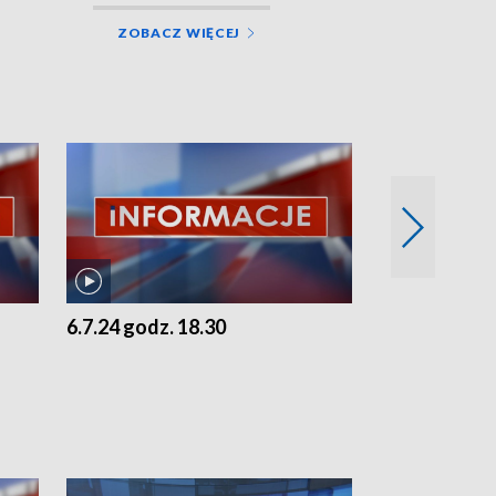
ZOBACZ WIĘCEJ
6.7.24 godz. 18.30
5.7.24 godz. 