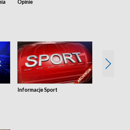
nia
Opinie
Opinie Elblą
Informacje Sport
Flesz sport