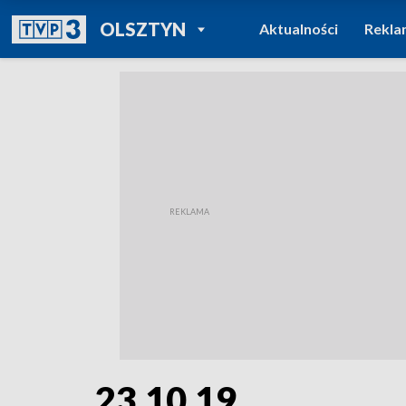
POWRÓT DO
OLSZTYN
Aktualności
Rekla
TVP REGIONY
23.10.19