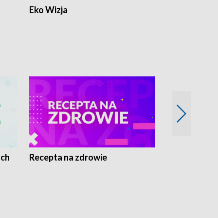
Eko Wizja
ach
Recepta na zdrowie
Wybieram z