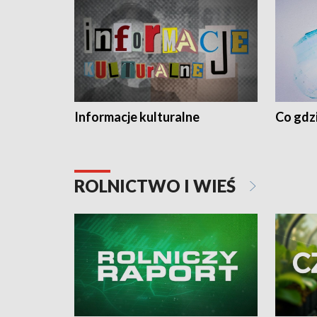
Informacje kulturalne
Co gdzi
ROLNICTWO I WIEŚ