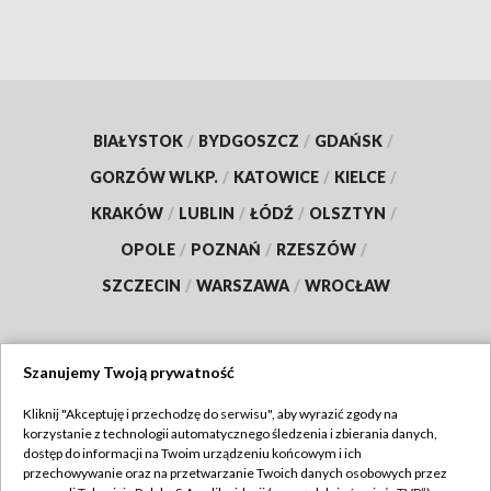
BIAŁYSTOK
/
BYDGOSZCZ
/
GDAŃSK
/
GORZÓW WLKP.
/
KATOWICE
/
KIELCE
/
KRAKÓW
/
LUBLIN
/
ŁÓDŹ
/
OLSZTYN
/
OPOLE
/
POZNAŃ
/
RZESZÓW
/
SZCZECIN
/
WARSZAWA
/
WROCŁAW
Szanujemy Twoją prywatność
Dołącz do nas:
Kliknij "Akceptuję i przechodzę do serwisu", aby wyrazić zgody na
korzystanie z technologii automatycznego śledzenia i zbierania danych,
TVP
dostęp do informacji na Twoim urządzeniu końcowym i ich
Abonament TVP
przechowywanie oraz na przetwarzanie Twoich danych osobowych przez
Regulamin TVP