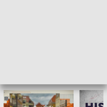
SPOŁECZEŃSTWO
Moje miejsce
Winda region
HISTORIA