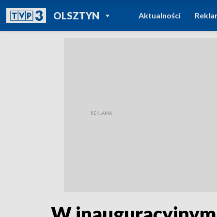
POWRÓT DO
OLSZTYN
Aktualności
Rekla
TVP REGIONY
W inauguracyjnym 