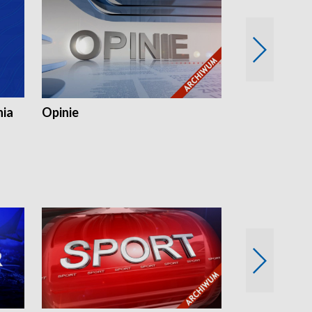
nia
Opinie
Opinie Elblą