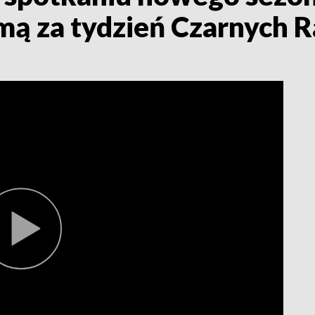
jmą za tydzień Czarnych 