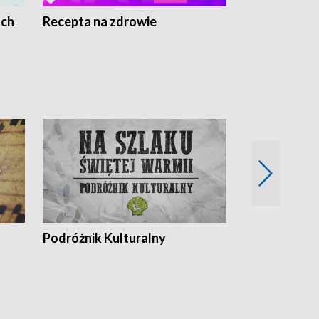
ach
Recepta na zdrowie
Wybieram z
Podróżnik Kulturalny
Okolice Szla