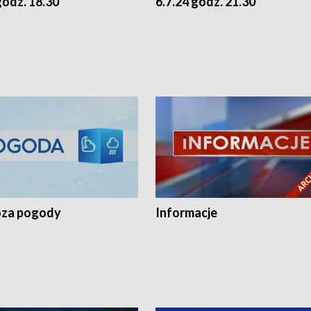
godz. 18.30
6.7.24 godz. 21.30
za pogody
Informacje