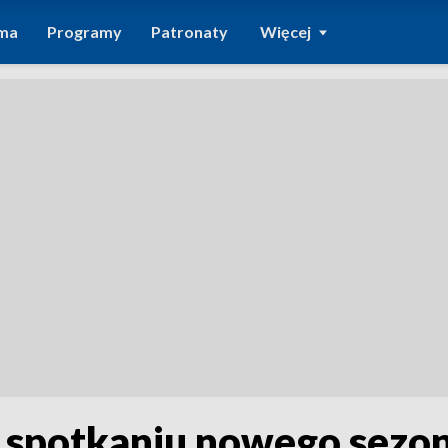
ma
Programy
Patronaty
Więcej
spotkaniu nowego sezon