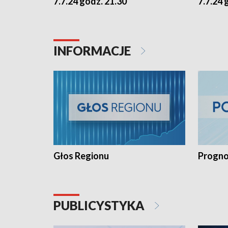
7.7.24 godz. 21.30
7.7.24 
INFORMACJE
Głos Regionu
Progno
PUBLICYSTYKA