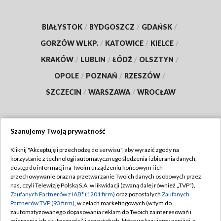
BIAŁYSTOK
/
BYDGOSZCZ
/
GDAŃSK
/
GORZÓW WLKP.
/
KATOWICE
/
KIELCE
/
KRAKÓW
/
LUBLIN
/
ŁÓDŹ
/
OLSZTYN
/
OPOLE
/
POZNAŃ
/
RZESZÓW
/
SZCZECIN
/
WARSZAWA
/
WROCŁAW
Szanujemy Twoją prywatność
Dołącz do nas:
Kliknij "Akceptuję i przechodzę do serwisu", aby wyrazić zgody na
korzystanie z technologii automatycznego śledzenia i zbierania danych,
TVP
dostęp do informacji na Twoim urządzeniu końcowym i ich
Abonament TVP
przechowywanie oraz na przetwarzanie Twoich danych osobowych przez
Regulamin TVP
nas, czyli Telewizję Polską S.A. w likwidacji (zwaną dalej również „TVP”),
Emisja w TVP
Zaufanych Partnerów z IAB* (1201 firm)
oraz pozostałych
Zaufanych
Polityka prywatności
Partnerów TVP (93 firm)
, w celach marketingowych (w tym do
Centrum informacji TVP
Moje zgody
zautomatyzowanego dopasowania reklam do Twoich zainteresowań i
mierzenia ich skuteczności) i pozostałych, które wskazujemy poniżej, a