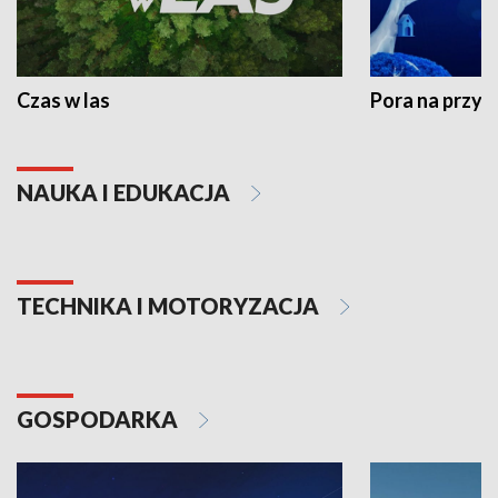
Czas w las
Pora na przyr
NAUKA I EDUKACJA
TECHNIKA I MOTORYZACJA
GOSPODARKA