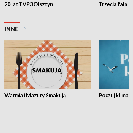
20 lat TVP3 Olsztyn
Trzecia fala -
INNE
Warmia i Mazury Smakują
Poczuj klimat