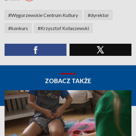
#Węgorzewskie Centrum Kultury
#dyrektor
#konkurs
#Krzysztof Kołaszewski
ZOBACZ TAKŻE