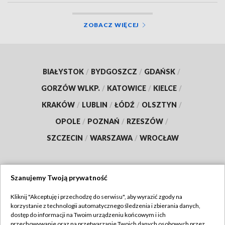
ZOBACZ WIĘCEJ
BIAŁYSTOK
/
BYDGOSZCZ
/
GDAŃSK
/
GORZÓW WLKP.
/
KATOWICE
/
KIELCE
/
KRAKÓW
/
LUBLIN
/
ŁÓDŹ
/
OLSZTYN
/
OPOLE
/
POZNAŃ
/
RZESZÓW
/
SZCZECIN
/
WARSZAWA
/
WROCŁAW
Szanujemy Twoją prywatność
Dołącz do nas:
Kliknij "Akceptuję i przechodzę do serwisu", aby wyrazić zgody na
korzystanie z technologii automatycznego śledzenia i zbierania danych,
TVP
dostęp do informacji na Twoim urządzeniu końcowym i ich
Abonament TVP
przechowywanie oraz na przetwarzanie Twoich danych osobowych przez