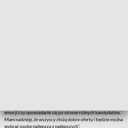
internetowej nagonki na niego i osoby zainteresowane
konkursem na stanowisko dyrektora Węgorzewskiego
Centrum Kultury.
- Anonimowi internauci zarzucali mi ustawienie tego
konkursu, co nie jest prawdą. Zarzucano też bzdury osobom
pracującym w komisji konkursowej i startującym w tym
konkursie. Nie chciałem milczeć, nie chciałem, by spirala tego
hejtu się nakręcała. Po zamieszczeniu mojego oświadczenia
w internecie hejt ucichł, negatywne komentarze przestały się
pojawiać. Cieszę się, że apel odniósł skutek - powiedział
burmistrz Kołaszewski.
W internetowym oświadczeniu burmistrz napisał m.in.:
„pozwólmy spokojnie działać komisji konkursowej! Nie
powinno być teraz miejsca na niepotrzebne podgrzewanie
emocji czy opowiadanie się po stronie różnych kandydatów.
Mam nadzieję, że wszyscy złożą dobre oferty i będzie można
wybrać osobę najlepszą z najlepszych”.