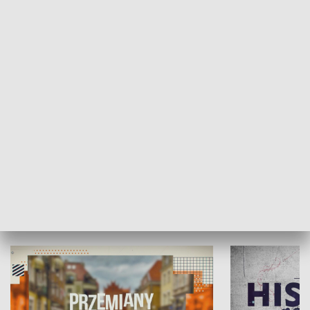
SPOŁECZEŃSTWO
Moje miejsce
Winda region
HISTORIA