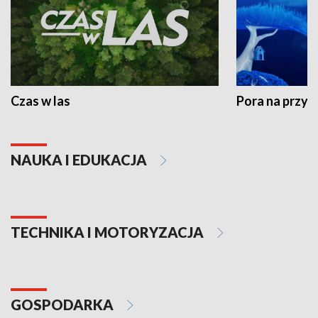
Czas w las
Pora na przyr
NAUKA I EDUKACJA
TECHNIKA I MOTORYZACJA
GOSPODARKA