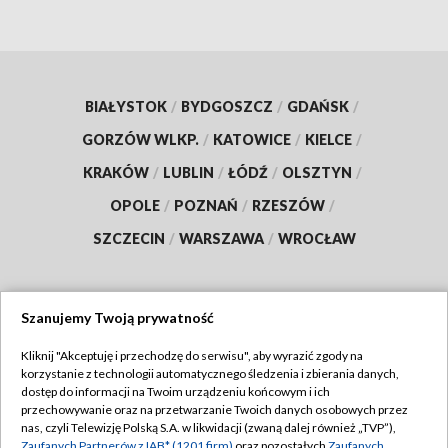
BIAŁYSTOK
/
BYDGOSZCZ
/
GDAŃSK
/
GORZÓW WLKP.
/
KATOWICE
/
KIELCE
/
KRAKÓW
/
LUBLIN
/
ŁÓDŹ
/
OLSZTYN
/
OPOLE
/
POZNAŃ
/
RZESZÓW
/
SZCZECIN
/
WARSZAWA
/
WROCŁAW
Szanujemy Twoją prywatność
Dołącz do nas:
Kliknij "Akceptuję i przechodzę do serwisu", aby wyrazić zgody na
korzystanie z technologii automatycznego śledzenia i zbierania danych,
TVP
dostęp do informacji na Twoim urządzeniu końcowym i ich
Abonament TVP
przechowywanie oraz na przetwarzanie Twoich danych osobowych przez
Regulamin TVP
nas, czyli Telewizję Polską S.A. w likwidacji (zwaną dalej również „TVP”),
Emisja w TVP
Zaufanych Partnerów z IAB* (1201 firm)
oraz pozostałych
Zaufanych
Polityka prywatności