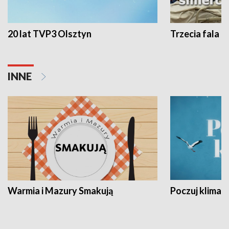
20 lat TVP3 Olsztyn
Trzecia fala -
INNE
Warmia i Mazury Smakują
Poczuj klimat