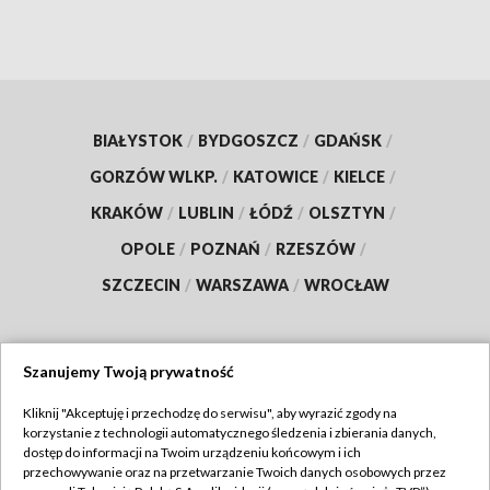
BIAŁYSTOK
/
BYDGOSZCZ
/
GDAŃSK
/
GORZÓW WLKP.
/
KATOWICE
/
KIELCE
/
KRAKÓW
/
LUBLIN
/
ŁÓDŹ
/
OLSZTYN
/
OPOLE
/
POZNAŃ
/
RZESZÓW
/
SZCZECIN
/
WARSZAWA
/
WROCŁAW
Szanujemy Twoją prywatność
Dołącz do nas:
Kliknij "Akceptuję i przechodzę do serwisu", aby wyrazić zgody na
korzystanie z technologii automatycznego śledzenia i zbierania danych,
TVP
dostęp do informacji na Twoim urządzeniu końcowym i ich
Abonament TVP
przechowywanie oraz na przetwarzanie Twoich danych osobowych przez
Regulamin TVP