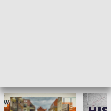
SPOŁECZEŃSTWO
Moje miejsce
Winda region
HISTORIA