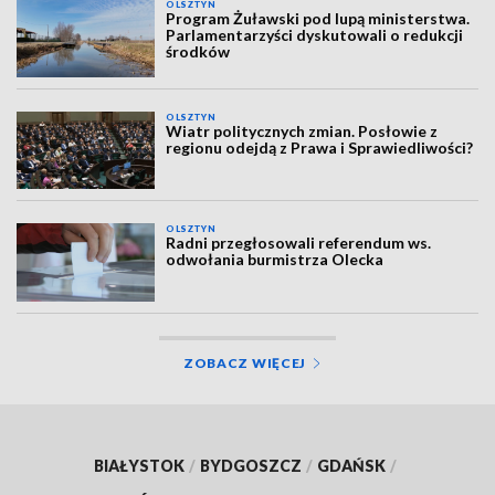
OLSZTYN
Program Żuławski pod lupą ministerstwa.
Parlamentarzyści dyskutowali o redukcji
środków
OLSZTYN
Wiatr politycznych zmian. Posłowie z
regionu odejdą z Prawa i Sprawiedliwości?
OLSZTYN
Radni przegłosowali referendum ws.
odwołania burmistrza Olecka
ZOBACZ WIĘCEJ
BIAŁYSTOK
/
BYDGOSZCZ
/
GDAŃSK
/