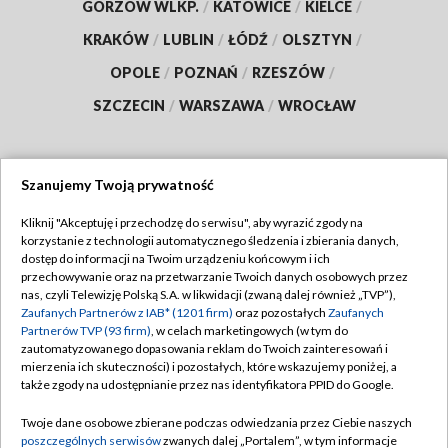
GORZÓW WLKP.
/
KATOWICE
/
KIELCE
/
KRAKÓW
/
LUBLIN
/
ŁÓDŹ
/
OLSZTYN
/
OPOLE
/
POZNAŃ
/
RZESZÓW
/
SZCZECIN
/
WARSZAWA
/
WROCŁAW
Szanujemy Twoją prywatność
Dołącz do nas:
Kliknij "Akceptuję i przechodzę do serwisu", aby wyrazić zgody na
korzystanie z technologii automatycznego śledzenia i zbierania danych,
TVP
dostęp do informacji na Twoim urządzeniu końcowym i ich
Abonament TVP
przechowywanie oraz na przetwarzanie Twoich danych osobowych przez
Regulamin TVP
nas, czyli Telewizję Polską S.A. w likwidacji (zwaną dalej również „TVP”),
Emisja w TVP
Polityka prywatności
Zaufanych Partnerów z IAB* (1201 firm)
oraz pozostałych
Zaufanych
Partnerów TVP (93 firm)
, w celach marketingowych (w tym do
Centrum informacji TVP
Moje zgody
zautomatyzowanego dopasowania reklam do Twoich zainteresowań i
mierzenia ich skuteczności) i pozostałych, które wskazujemy poniżej, a
Naziemna Telewizja Cyfrowa
Pomoc
także zgody na udostępnianie przez nas identyfikatora PPID do Google.
Sklep TVP
Biuro reklamy
Twoje dane osobowe zbierane podczas odwiedzania przez Ciebie naszych
Rada Programowa
Kontakt
poszczególnych serwisów
zwanych dalej „Portalem”, w tym informacje