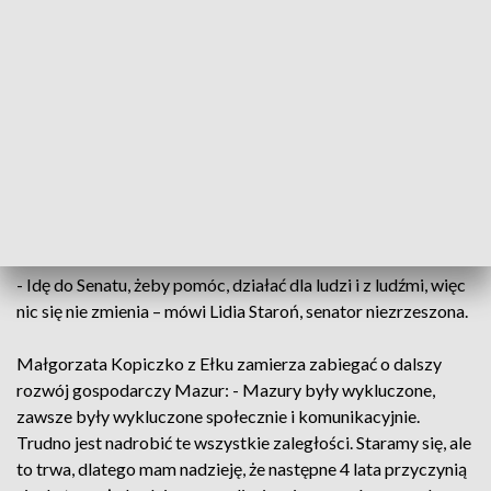
(51 378) z Prawa i Sprawiedliwości. Z ramienia Koalicji
Obywatelskiej do Senatu wejdzie Jerzy Wcisła (57 022). Dla
wszystkich wybranych będzie to druga kadencja z rzędu, co
ich zdaniem, świadczy o zaufaniu, jakim obdarzyli ich
wyborcy.
- Satysfakcja jest dlatego, że te 4 lata naprawdę ciężkiej
pracy, wielu starań, zostało docenione - mówi Bogusława
Orzechowska, senator, PiS.
- Idę do Senatu, żeby pomóc, działać dla ludzi i z ludźmi, więc
nic się nie zmienia – mówi Lidia Staroń, senator niezrzeszona.
Małgorzata Kopiczko z Ełku zamierza zabiegać o dalszy
rozwój gospodarczy Mazur: - Mazury były wykluczone,
zawsze były wykluczone społecznie i komunikacyjnie.
Trudno jest nadrobić te wszystkie zaległości. Staramy się, ale
to trwa, dlatego mam nadzieję, że następne 4 lata przyczynią