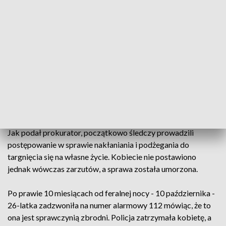
sylwestrową 2018/2019 w jednym z mieszkań w Morągu.
Między partnerami, 26-letnią kobietą i 29-latkiem, narastał
konflikt, a w feralną noc doszło do kłótni.
W pewnym momencie mężczyzna usiadł na parapecie okna w
mieszkania na 4. piętrze i twierdził, że skoczy na dół. Po
chwili 29-latek zszedł jednak z parapetu. Gdy znów doszło
do awantury, mężczyzna ponownie usiadł na parapecie, a 26-
latka wypchnęła go na zewnątrz.
Jak podał prokurator, początkowo śledczy prowadzili
postępowanie w sprawie nakłaniania i podżegania do
targnięcia się na własne życie. Kobiecie nie postawiono
jednak wówczas zarzutów, a sprawa została umorzona.
Po prawie 10 miesiącach od feralnej nocy - 10 października -
26-latka zadzwoniła na numer alarmowy 112 mówiąc, że to
ona jest sprawczynią zbrodni. Policja zatrzymała kobietę, a