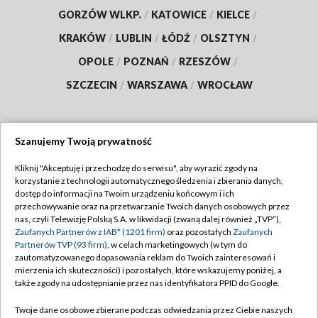
GORZÓW WLKP.
/
KATOWICE
/
KIELCE
/
KRAKÓW
/
LUBLIN
/
ŁÓDŹ
/
OLSZTYN
/
OPOLE
/
POZNAŃ
/
RZESZÓW
/
SZCZECIN
/
WARSZAWA
/
WROCŁAW
Szanujemy Twoją prywatność
Dołącz do nas:
Kliknij "Akceptuję i przechodzę do serwisu", aby wyrazić zgody na
korzystanie z technologii automatycznego śledzenia i zbierania danych,
TVP
dostęp do informacji na Twoim urządzeniu końcowym i ich
Abonament TVP
przechowywanie oraz na przetwarzanie Twoich danych osobowych przez
Regulamin TVP
nas, czyli Telewizję Polską S.A. w likwidacji (zwaną dalej również „TVP”),
Emisja w TVP
Polityka prywatności
Zaufanych Partnerów z IAB* (1201 firm)
oraz pozostałych
Zaufanych
Partnerów TVP (93 firm)
, w celach marketingowych (w tym do
Centrum informacji TVP
Moje zgody
zautomatyzowanego dopasowania reklam do Twoich zainteresowań i
mierzenia ich skuteczności) i pozostałych, które wskazujemy poniżej, a
Naziemna Telewizja Cyfrowa
Pomoc
także zgody na udostępnianie przez nas identyfikatora PPID do Google.
Sklep TVP
Biuro reklamy
Twoje dane osobowe zbierane podczas odwiedzania przez Ciebie naszych