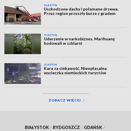
OLSZTYN
Uszkodzone dachy i połamane drzewa.
Przez region przeszły burze z gradem
OLSZTYN
Uderzenie w narkobiznes. Marihuanę
hodowali w szklarni
OLSZTYN
Kara za ciekawość. Nieopłacalna
wycieczka niemieckich turystów
ZOBACZ WIĘCEJ
BIAŁYSTOK
/
BYDGOSZCZ
/
GDAŃSK
/