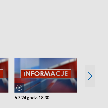
6.7.24 godz. 18.30
5.7.24 godz. 