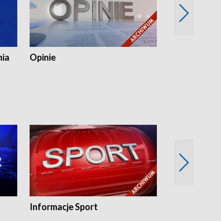
nia
Opinie
Opinie Elblą
Informacje Sport
Flesz sport