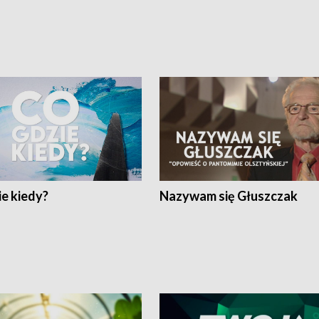
e kiedy?
Nazywam się Głuszczak