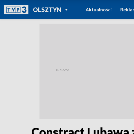
POWRÓT DO
OLSZTYN
Aktualności
Rekla
TVP REGIONY
Constract Lubawa 