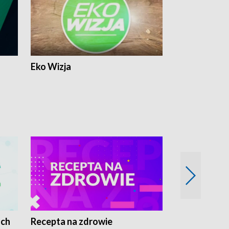
Eko Wizja
ach
Recepta na zdrowie
Wybieram z