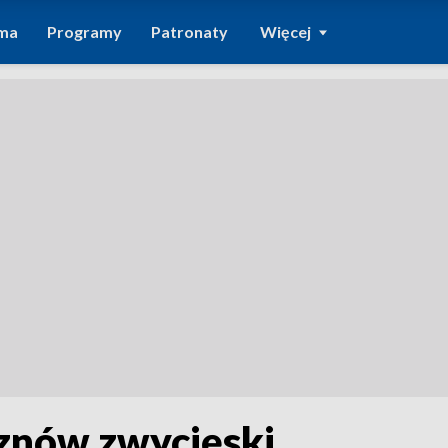
ma
Programy
Patronaty
Więcej
znów zwycięski