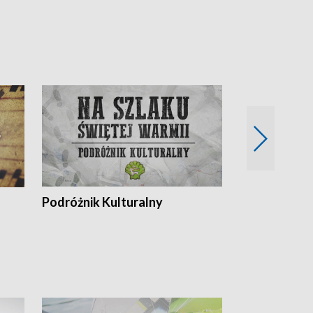
Podróżnik Kulturalny
Okolice Szla