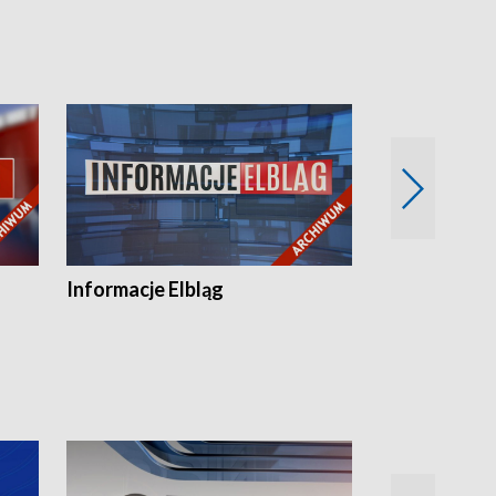
Informacje Elbląg
Wstaje nowy