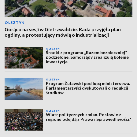
OLSZTYN
Gorąco na sesji w Gietrzwałdzie. Rada przyjęła plan
ogólny, a protestujący mówią o industrializacji
OLSZTYN
Środki z programu „Razem bezpieczniej”
podzielone. Samorządy zrealizują kolejne
inwestycje
OLSZTYN
Program Żuławski pod lupą ministerstwa.
Parlamentarzyści dyskutowali o redukcji
środków
OLSZTYN
Wiatr politycznych zmian. Posłowie z
regionu odejdą z Prawa i Sprawiedliwości?