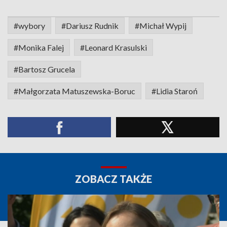
#wybory
#Dariusz Rudnik
#Michał Wypij
#Monika Falej
#Leonard Krasulski
#Bartosz Grucela
#Małgorzata Matuszewska-Boruc
#Lidia Staroń
ZOBACZ TAKŻE