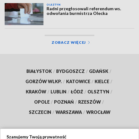
OLSZTYN
Radni przegłosowali referendum ws.
odwołania burmistrza Olecka
ZOBACZ WIĘCEJ
BIAŁYSTOK
/
BYDGOSZCZ
/
GDAŃSK
/
GORZÓW WLKP.
/
KATOWICE
/
KIELCE
/
KRAKÓW
/
LUBLIN
/
ŁÓDŹ
/
OLSZTYN
/
OPOLE
/
POZNAŃ
/
RZESZÓW
/
SZCZECIN
/
WARSZAWA
/
WROCŁAW
Szanujemy Twoją prywatność