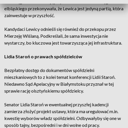
W Elblągu Monika Falej „jedynka” na liście SLD okręgu
elbląskiego przekonywała, że Lewica jest jedyną partią, która
zainwestuje w przyszłość.
Kandydaci Lewicy odnieśli się również do przekopu przez
Mierzeję Wiślaną. Podkreślali, że sama inwestycja nie
wystarczy, bo kluczowa jest towarzysząca jej infrastruktura.
Lidia Staroń o prawach spółdzielców
Bezpłatny dostęp do dokumentów spółdzielni
mieszkaniowych to z kolei temat konferencji Lidii Staroń.
Niedawno Sąd Apelacyjny w Białymstoku przyznał w tej
sprawie rację olsztyńskiemu spółdzielcy.
Senator Lidia Staroń w ewentualnej przyszłej kadencji
zamierza złożyć projekt ustawy, która ma uregulować m.in.
kwestię wyborów władz spółdzielni. Odbywałyby się one w
sposób tajny, bezpośredni i w dni wolne od pracy.