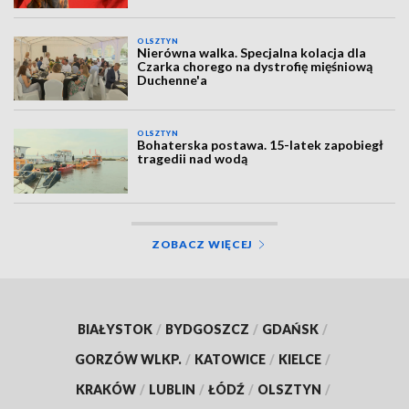
OLSZTYN
Nierówna walka. Specjalna kolacja dla
Czarka chorego na dystrofię mięśniową
Duchenne'a
OLSZTYN
Bohaterska postawa. 15-latek zapobiegł
tragedii nad wodą
ZOBACZ WIĘCEJ
BIAŁYSTOK
/
BYDGOSZCZ
/
GDAŃSK
/
GORZÓW WLKP.
/
KATOWICE
/
KIELCE
/
KRAKÓW
/
LUBLIN
/
ŁÓDŹ
/
OLSZTYN
/