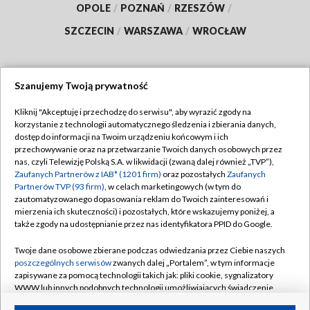
OPOLE
/
POZNAŃ
/
RZESZÓW
/
SZCZECIN
/
WARSZAWA
/
WROCŁAW
Szanujemy Twoją prywatność
Dołącz do nas:
Kliknij "Akceptuję i przechodzę do serwisu", aby wyrazić zgody na
korzystanie z technologii automatycznego śledzenia i zbierania danych,
TVP
dostęp do informacji na Twoim urządzeniu końcowym i ich
Abonament TVP
przechowywanie oraz na przetwarzanie Twoich danych osobowych przez
Regulamin TVP
nas, czyli Telewizję Polską S.A. w likwidacji (zwaną dalej również „TVP”),
Emisja w TVP
Polityka prywatności
Zaufanych Partnerów z IAB* (1201 firm)
oraz pozostałych
Zaufanych
Partnerów TVP (93 firm)
, w celach marketingowych (w tym do
Centrum informacji TVP
Moje zgody
zautomatyzowanego dopasowania reklam do Twoich zainteresowań i
mierzenia ich skuteczności) i pozostałych, które wskazujemy poniżej, a
Naziemna Telewizja Cyfrowa
Pomoc
także zgody na udostępnianie przez nas identyfikatora PPID do Google.
Sklep TVP
Biuro reklamy
Twoje dane osobowe zbierane podczas odwiedzania przez Ciebie naszych
Rada Programowa
Kontakt
poszczególnych serwisów
zwanych dalej „Portalem”, w tym informacje
zapisywane za pomocą technologii takich jak: pliki cookie, sygnalizatory
System NOS
WWW lub innych podobnych technologii umożliwiających świadczenie
dopasowanych i bezpiecznych usług, personalizację treści oraz reklam,
Informacje o nadawcy
Kanały