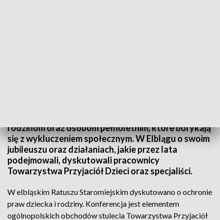
Oddział TPD w Elblągu istnieje od 44 lat
Pomocną dłoń podają potrzebującym dzieciom, ich
rodzinom oraz osobom pełnoletnim, które borykają
się z wykluczeniem społecznym. W Elblągu o swoim
jubileuszu oraz działaniach, jakie przez lata
podejmowali, dyskutowali pracownicy
Towarzystwa Przyjaciół Dzieci oraz specjaliści.
W elbląskim Ratuszu Staromiejskim dyskutowano o ochronie
praw dziecka i rodziny. Konferencja jest elementem
ogólnopolskich obchodów stulecia Towarzystwa Przyjaciół