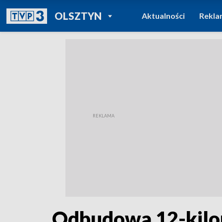
POWRÓT DO
OLSZTYN
Aktualności
Rekla
TVP REGIONY
Odbudowa 12-kilo