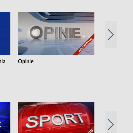
nia
Opinie
Opinie Elblą