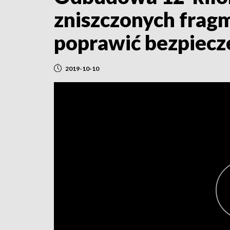
zniszczonych frag
poprawić bezpiec
2019-10-10