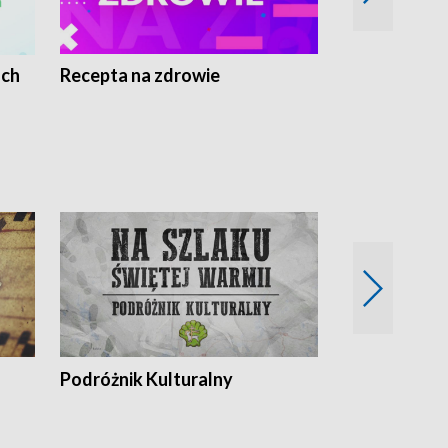
ach
Recepta na zdrowie
Wybieram z
Podróżnik Kulturalny
Okolice Szla