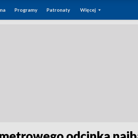
ma
Programy
Patronaty
Więcej
metrowego odcinka najba