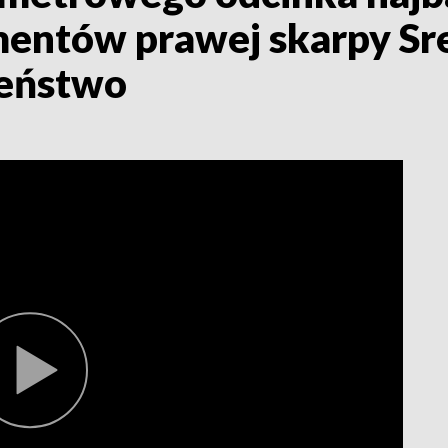
mentów prawej skarpy S
zeństwo