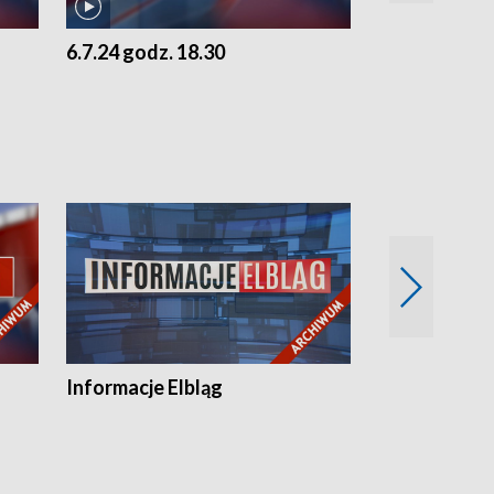
6.7.24 godz. 18.30
5.7.24 godz. 
Informacje Elbląg
Wstaje nowy