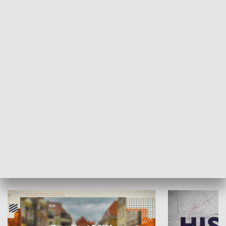
SPOŁECZEŃSTWO
Moje miejsce
Winda region
HISTORIA