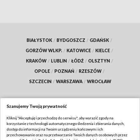
BIAŁYSTOK
/
BYDGOSZCZ
/
GDAŃSK
/
GORZÓW WLKP.
/
KATOWICE
/
KIELCE
/
KRAKÓW
/
LUBLIN
/
ŁÓDŹ
/
OLSZTYN
/
OPOLE
/
POZNAŃ
/
RZESZÓW
/
SZCZECIN
/
WARSZAWA
/
WROCŁAW
Szanujemy Twoją prywatność
Dołącz do nas:
Kliknij "Akceptuję i przechodzę do serwisu", aby wyrazić zgody na
korzystanie z technologii automatycznego śledzenia i zbierania danych,
TVP
dostęp do informacji na Twoim urządzeniu końcowym i ich
Abonament TVP
przechowywanie oraz na przetwarzanie Twoich danych osobowych przez
Regulamin TVP