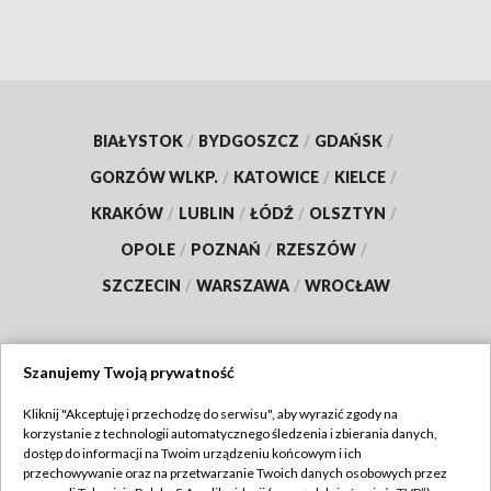
BIAŁYSTOK
/
BYDGOSZCZ
/
GDAŃSK
/
GORZÓW WLKP.
/
KATOWICE
/
KIELCE
/
KRAKÓW
/
LUBLIN
/
ŁÓDŹ
/
OLSZTYN
/
OPOLE
/
POZNAŃ
/
RZESZÓW
/
SZCZECIN
/
WARSZAWA
/
WROCŁAW
Szanujemy Twoją prywatność
Dołącz do nas:
Kliknij "Akceptuję i przechodzę do serwisu", aby wyrazić zgody na
korzystanie z technologii automatycznego śledzenia i zbierania danych,
TVP
dostęp do informacji na Twoim urządzeniu końcowym i ich
Abonament TVP
przechowywanie oraz na przetwarzanie Twoich danych osobowych przez
Regulamin TVP