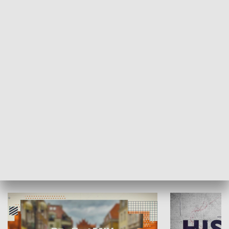
SPOŁECZEŃSTWO
Moje miejsce
Winda region
HISTORIA