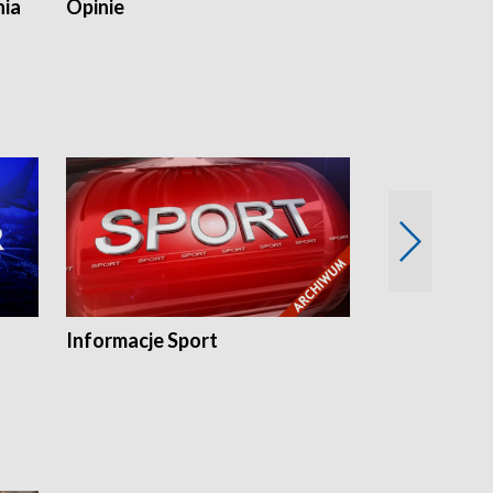
nia
Opinie
Opinie Elblą
Informacje Sport
Flesz sport