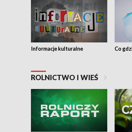
Informacje kulturalne
Co gdzi
ROLNICTWO I WIEŚ