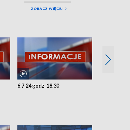
ZOBACZ WIĘCEJ
6.7.24 godz. 18.30
5.7.24 godz. 