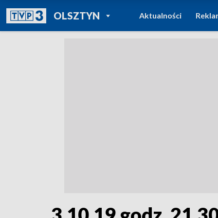
POWRÓT DO
OLSZTYN
Aktualności
Rekla
TVP REGIONY
3.10.19 godz. 21.3