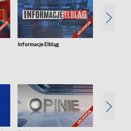
Informacje Elbląg
Wstaje nowy