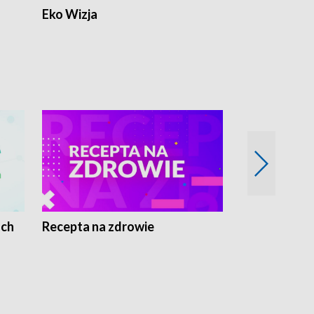
Eko Wizja
ach
Recepta na zdrowie
Wybieram z