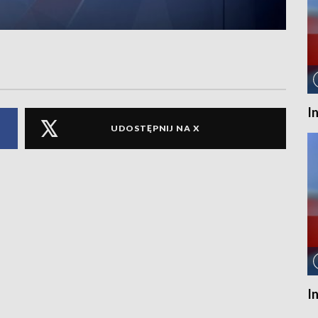
I
UDOSTĘPNIJ NA X
I