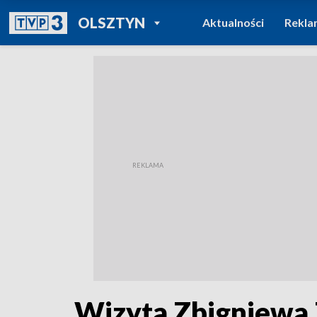
POWRÓT DO
OLSZTYN
Aktualności
Rekla
TVP REGIONY
Wizyta Zbigniewa 