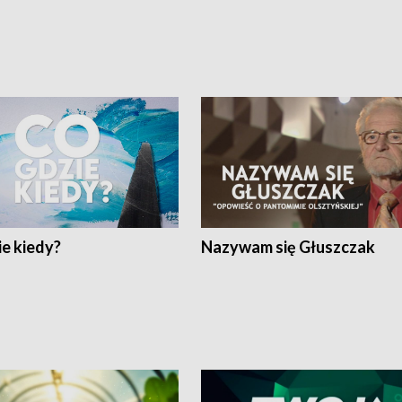
e kiedy?
Nazywam się Głuszczak