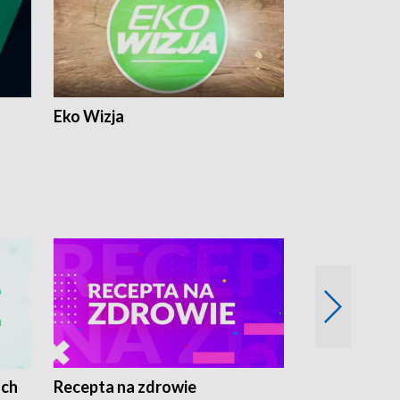
Eko Wizja
ach
Recepta na zdrowie
Wybieram z