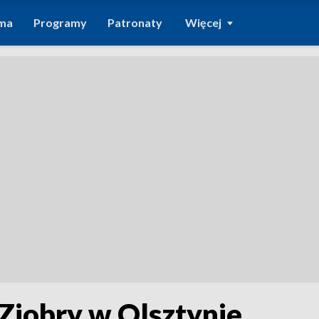
ma
Programy
Patronaty
Więcej
Ziobry w Olsztynie