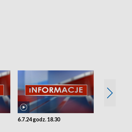
6.7.24 godz. 18.30
5.7.24 godz. 