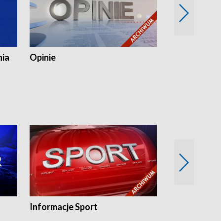
nia
Opinie
Opinie Elblą
Informacje Sport
Flesz sport