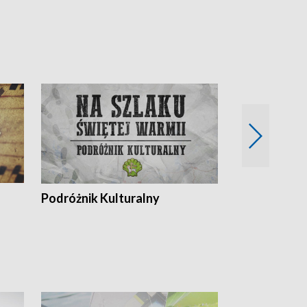
Podróżnik Kulturalny
Okolice Szla