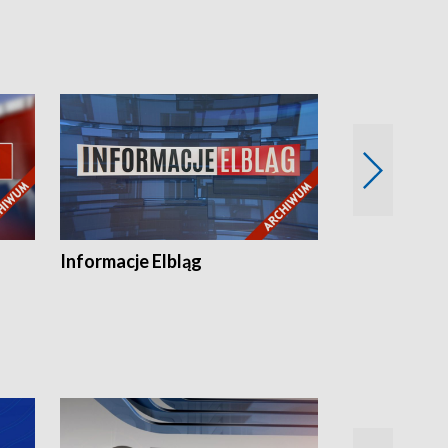
Informacje Elbląg
Wstaje nowy