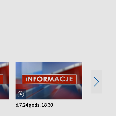
6.7.24 godz. 18.30
5.7.24 godz. 