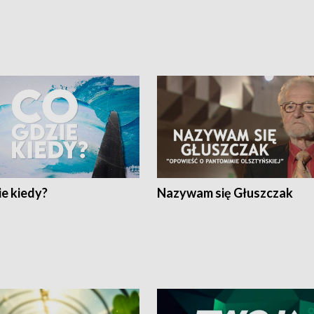
e kiedy?
Nazywam się Głuszczak