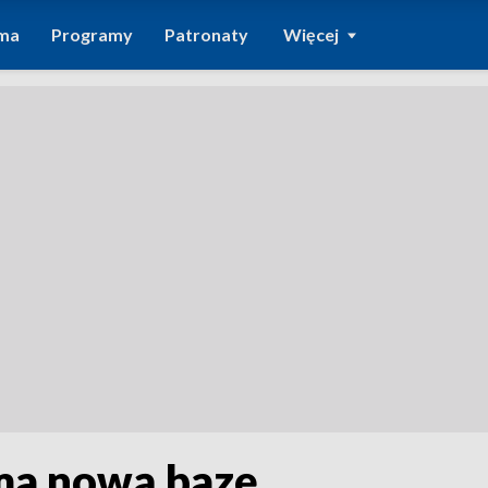
ma
Programy
Patronaty
Więcej
ma nową bazę