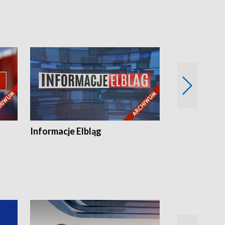
Informacje Elbląg
Wstaje nowy