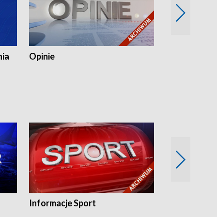
nia
Opinie
Opinie Elblą
Informacje Sport
Flesz sport