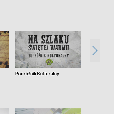
Podróżnik Kulturalny
Okolice Szla