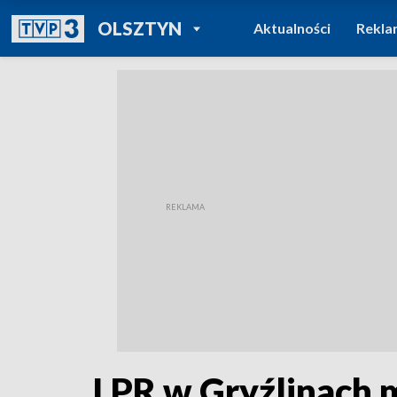
POWRÓT DO
OLSZTYN
Aktualności
Rekla
TVP REGIONY
LPR w Gryźlinach 