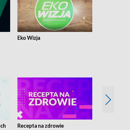
Eko Wizja
ach
Recepta na zdrowie
Wybieram z