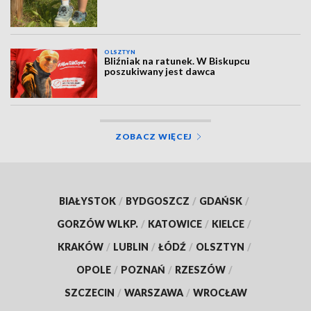
OLSZTYN
Bliźniak na ratunek. W Biskupcu
poszukiwany jest dawca
ZOBACZ WIĘCEJ
BIAŁYSTOK
/
BYDGOSZCZ
/
GDAŃSK
/
GORZÓW WLKP.
/
KATOWICE
/
KIELCE
/
KRAKÓW
/
LUBLIN
/
ŁÓDŹ
/
OLSZTYN
/
OPOLE
/
POZNAŃ
/
RZESZÓW
/
SZCZECIN
/
WARSZAWA
/
WROCŁAW