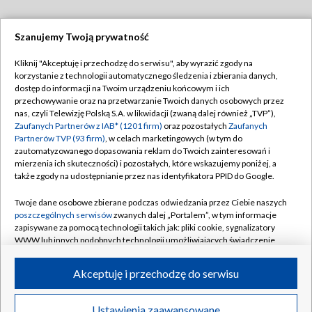
Szanujemy Twoją prywatność
Dołącz do nas:
Kliknij "Akceptuję i przechodzę do serwisu", aby wyrazić zgody na
korzystanie z technologii automatycznego śledzenia i zbierania danych,
TVP
dostęp do informacji na Twoim urządzeniu końcowym i ich
Abonament TVP
przechowywanie oraz na przetwarzanie Twoich danych osobowych przez
Regulamin TVP
nas, czyli Telewizję Polską S.A. w likwidacji (zwaną dalej również „TVP”),
Emisja w TVP
Polityka prywatności
Zaufanych Partnerów z IAB* (1201 firm)
oraz pozostałych
Zaufanych
Partnerów TVP (93 firm)
, w celach marketingowych (w tym do
Centrum informacji TVP
Moje zgody
zautomatyzowanego dopasowania reklam do Twoich zainteresowań i
mierzenia ich skuteczności) i pozostałych, które wskazujemy poniżej, a
Naziemna Telewizja Cyfrowa
Pomoc
także zgody na udostępnianie przez nas identyfikatora PPID do Google.
Sklep TVP
Biuro reklamy
Twoje dane osobowe zbierane podczas odwiedzania przez Ciebie naszych
Rada Programowa
Kontakt
poszczególnych serwisów
zwanych dalej „Portalem”, w tym informacje
zapisywane za pomocą technologii takich jak: pliki cookie, sygnalizatory
System NOS
WWW lub innych podobnych technologii umożliwiających świadczenie
dopasowanych i bezpiecznych usług, personalizację treści oraz reklam,
Informacje o nadawcy
Kanały
udostępnianie funkcji mediów społecznościowych oraz analizowanie
Akceptuję i przechodzę do serwisu
ruchu w Internecie.
Program dla prasy
©2026 Telewizja Polska S.A. w likwidacji
Biuro Reklamy
Twoje dane osobowe zbierane podczas odwiedzania przez Ciebie
Ustawienia zaawansowane