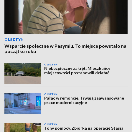
OLSZTYN
Wsparcie społeczne w Pasymiu. To miejsce powstało na
początku roku
OLSZTYN
Niebezpieczny zakręt. Mieszkańcy
miejscowości postanowili działać
OLSZTYN
Pałac w remoncie. Trwają zaawansowane
prace modernizacyjne
OLSZTYN
Tony pomocy. Zbiórka na operację Stasia