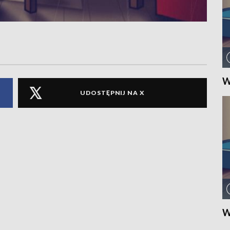
W
UDOSTĘPNIJ NA X
W