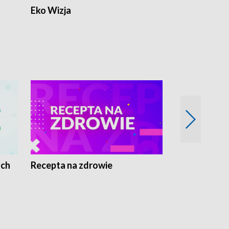
Eko Wizja
ach
Recepta na zdrowie
Wybieram z