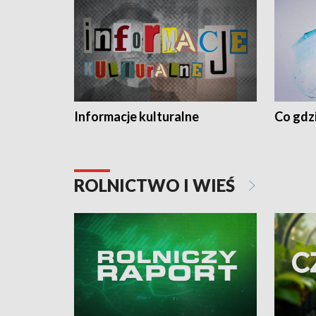
Informacje kulturalne
Co gdzi
ROLNICTWO I WIEŚ