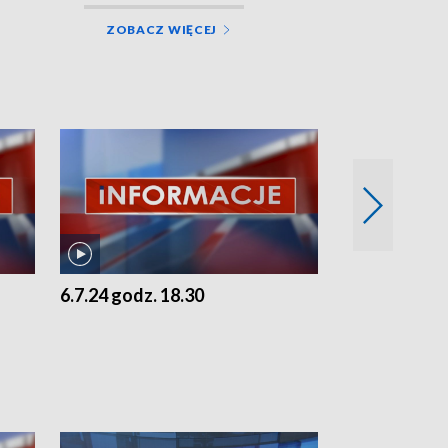
ZOBACZ WIĘCEJ
6.7.24 godz. 18.30
5.7.24 godz. 