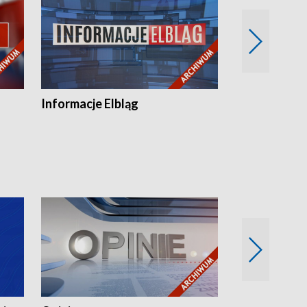
Informacje Elbląg
Wstaje nowy