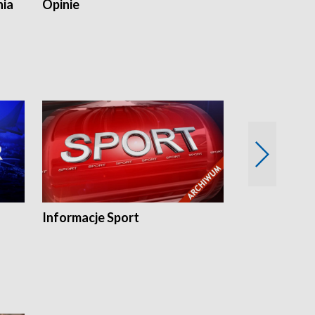
nia
Opinie
Opinie Elblą
Informacje Sport
Flesz sport