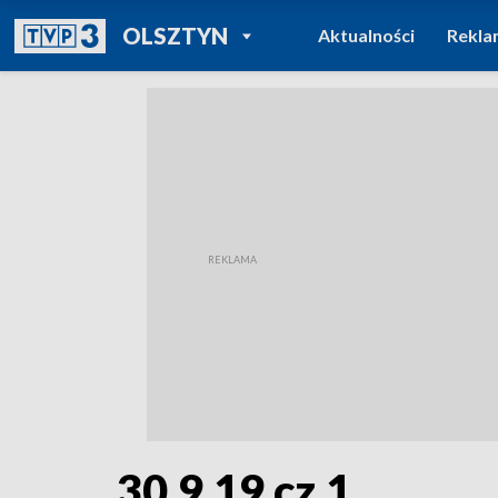
POWRÓT DO
OLSZTYN
Aktualności
Rekla
TVP REGIONY
30.9.19 cz.1