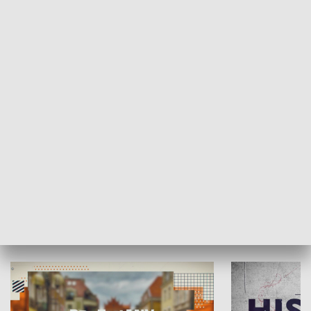
SPOŁECZEŃSTWO
Moje miejsce
Winda region
HISTORIA