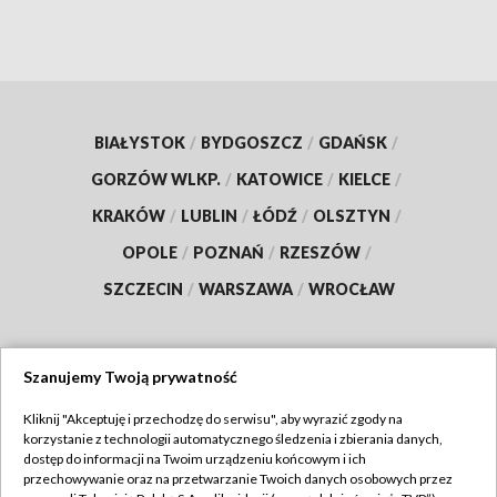
BIAŁYSTOK
/
BYDGOSZCZ
/
GDAŃSK
/
GORZÓW WLKP.
/
KATOWICE
/
KIELCE
/
KRAKÓW
/
LUBLIN
/
ŁÓDŹ
/
OLSZTYN
/
OPOLE
/
POZNAŃ
/
RZESZÓW
/
SZCZECIN
/
WARSZAWA
/
WROCŁAW
Szanujemy Twoją prywatność
Dołącz do nas:
Kliknij "Akceptuję i przechodzę do serwisu", aby wyrazić zgody na
korzystanie z technologii automatycznego śledzenia i zbierania danych,
TVP
dostęp do informacji na Twoim urządzeniu końcowym i ich
Abonament TVP
przechowywanie oraz na przetwarzanie Twoich danych osobowych przez
Regulamin TVP