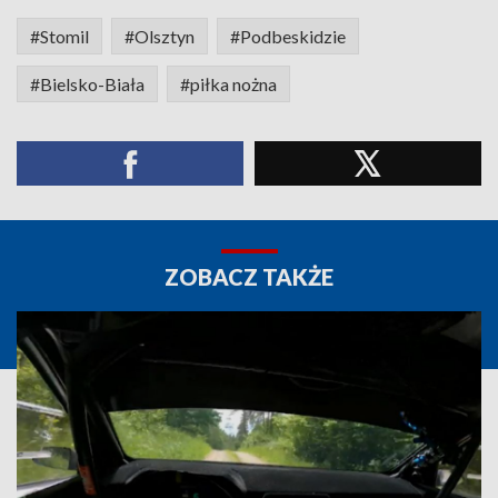
#Stomil
#Olsztyn
#Podbeskidzie
#Bielsko-Biała
#piłka nożna
ZOBACZ TAKŻE