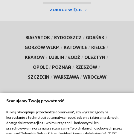
ZOBACZ WIĘCEJ
BIAŁYSTOK
/
BYDGOSZCZ
/
GDAŃSK
/
GORZÓW WLKP.
/
KATOWICE
/
KIELCE
/
KRAKÓW
/
LUBLIN
/
ŁÓDŹ
/
OLSZTYN
/
OPOLE
/
POZNAŃ
/
RZESZÓW
/
SZCZECIN
/
WARSZAWA
/
WROCŁAW
Szanujemy Twoją prywatność
Dołącz do nas:
Kliknij "Akceptuję i przechodzę do serwisu", aby wyrazić zgody na
korzystanie z technologii automatycznego śledzenia i zbierania danych,
TVP
dostęp do informacji na Twoim urządzeniu końcowym i ich
Abonament TVP
przechowywanie oraz na przetwarzanie Twoich danych osobowych przez
Regulamin TVP
nas, czyli Telewizję Polską S.A. w likwidacji (zwaną dalej również „TVP”),