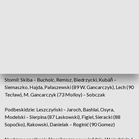
zakończył się wynikiem 1:0.
Stomil po 11 meczach ma 20 pkt. Ostatni raz taki start miał
w 2011 gdy po kilku miesiącach awansował do... I ligi. Wtedy
jednak miał ujemny bilans bramkowy.
Lepiej było tylko w 2006 roku w IV lidze (30 pkt i punkt za
Jeziorakiem) i w 2007 w III lidze (25 pkt)
— Carlos (@CarlossDee)
September 28, 2019
Stomil: Skiba – Bucholc, Remisz, Biedrzycki, Kubáň –
Siemaszko, Hajda, Pałaszewski (89 W. Gancarczyk), Lech (90
Tecław), M. Gancarczyk (73 Molloy) – Sobczak
Podbeskidzie: Leszczyński – Jaroch, Bashlai, Osyra,
Modelski – Sierpina (87 Laskowski), Figiel, Sieracki (88
Sopoćko), Rakowski, Danielak – Roginić (90 Gomez)