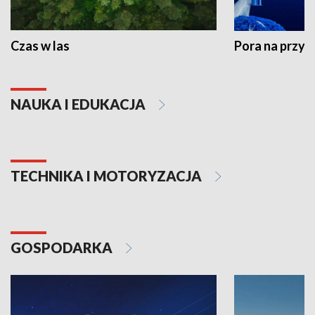
Czas w las
Pora na przyr
NAUKA I EDUKACJA
TECHNIKA I MOTORYZACJA
GOSPODARKA