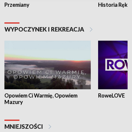
Przemiany
Historia Ręką
WYPOCZYNEK I REKREACJA
Opowiem Ci Warmię, Opowiem
RoweLOVE
Mazury
MNIEJSZOŚCI