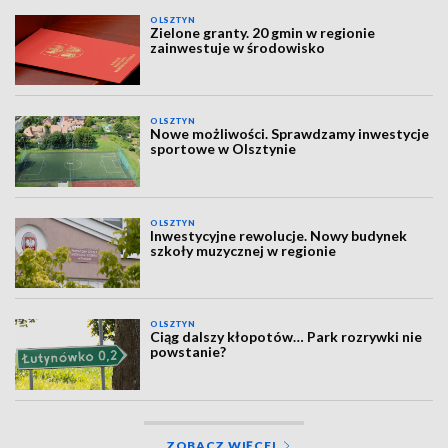
OLSZTYN
Zielone granty. 20 gmin w regionie
zainwestuje w środowisko
OLSZTYN
Nowe możliwości. Sprawdzamy inwestycje
sportowe w Olsztynie
OLSZTYN
Inwestycyjne rewolucje. Nowy budynek
szkoły muzycznej w regionie
OLSZTYN
Ciąg dalszy kłopotów… Park rozrywki nie
powstanie?
ZOBACZ WIĘCEJ