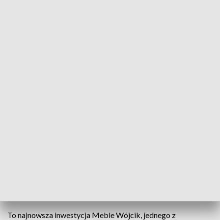
Firma zatrudnia prawie 1,5 tys. osób z Elbląga i okolic
W Elblągu powstał jeden z najnowocześniejszych
obiektów na terenie województwa warmińsko-
mazurskiego. Centrum dystrybucji, to inwestycja
jednej z czołowych firm meblarskich. Jak mówi
dyrekcja przedsiębiorstwa, nowy obiekt jest
odpowiedzią na wyzwania rynku oraz oczekiwania
klientów.
To najnowsza inwestycja Meble Wójcik, jednego z