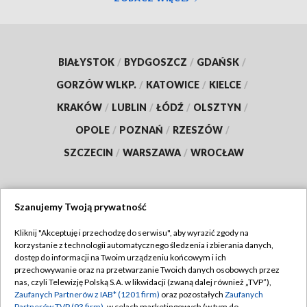
BIAŁYSTOK
/
BYDGOSZCZ
/
GDAŃSK
/
GORZÓW WLKP.
/
KATOWICE
/
KIELCE
/
KRAKÓW
/
LUBLIN
/
ŁÓDŹ
/
OLSZTYN
/
OPOLE
/
POZNAŃ
/
RZESZÓW
/
SZCZECIN
/
WARSZAWA
/
WROCŁAW
Szanujemy Twoją prywatność
Dołącz do nas:
Kliknij "Akceptuję i przechodzę do serwisu", aby wyrazić zgody na
korzystanie z technologii automatycznego śledzenia i zbierania danych,
TVP
dostęp do informacji na Twoim urządzeniu końcowym i ich
Abonament TVP
przechowywanie oraz na przetwarzanie Twoich danych osobowych przez
Regulamin TVP
nas, czyli Telewizję Polską S.A. w likwidacji (zwaną dalej również „TVP”),
Emisja w TVP
Polityka prywatności
Zaufanych Partnerów z IAB* (1201 firm)
oraz pozostałych
Zaufanych
Partnerów TVP (93 firm)
, w celach marketingowych (w tym do