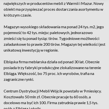
największych w producentów mebli z Warmii i Mazur. Nowy
obiekt ma przyspieszać proces dostarczania asortymentu w
krótszym czasie.
Magazyn wysokiego składowania ma ponad 24 tys. m2, jego
pojemność to 42 tys. miejsc paletowych, jednorazowo
zmieści się tu ponad tysiąc tirów. Tygodniowe możliwości
załadunkowe to prawie 200 tirów. Magazyn tej wielkości jest
unikatową inwestycją w regionie.
Elbląska firma meblarska działa od ponad 30 lat. Obecnie
posiada trzy fabryki produkcyjne zlokalizowane na terenie
Elbląga. Większość, bo 75 proc. ich wyrobów, trafia na
zagraniczne rynki.
Centrum Dystrybucji Mebli Wójcik powstało w 9 miesięcy.
Kosztowało 50 mln zł. Obecnie pracuje tu 60 osób, a
docelowo ma być ich 100. Firma zatrudnia prawie 1,5 tys.
osób z Elbląga i okolic.