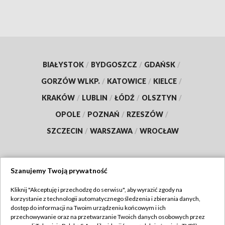
BIAŁYSTOK
/
BYDGOSZCZ
/
GDAŃSK
/
GORZÓW WLKP.
/
KATOWICE
/
KIELCE
/
KRAKÓW
/
LUBLIN
/
ŁÓDŹ
/
OLSZTYN
/
OPOLE
/
POZNAŃ
/
RZESZÓW
/
SZCZECIN
/
WARSZAWA
/
WROCŁAW
Szanujemy Twoją prywatność
Dołącz do nas:
Kliknij "Akceptuję i przechodzę do serwisu", aby wyrazić zgody na
korzystanie z technologii automatycznego śledzenia i zbierania danych,
TVP
dostęp do informacji na Twoim urządzeniu końcowym i ich
Abonament TVP
przechowywanie oraz na przetwarzanie Twoich danych osobowych przez
Regulamin TVP