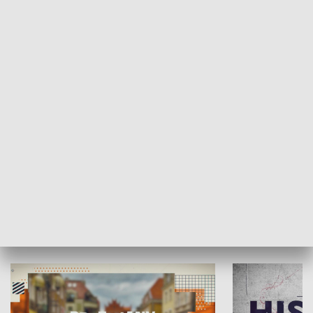
SPOŁECZEŃSTWO
Moje miejsce
Winda region
HISTORIA