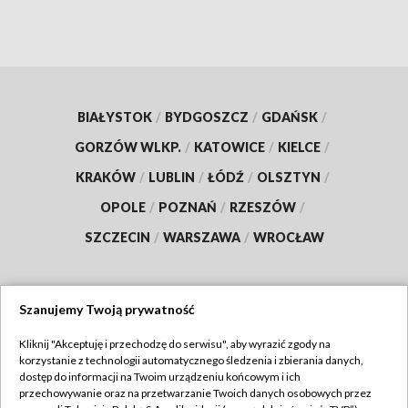
BIAŁYSTOK
/
BYDGOSZCZ
/
GDAŃSK
/
GORZÓW WLKP.
/
KATOWICE
/
KIELCE
/
KRAKÓW
/
LUBLIN
/
ŁÓDŹ
/
OLSZTYN
/
OPOLE
/
POZNAŃ
/
RZESZÓW
/
SZCZECIN
/
WARSZAWA
/
WROCŁAW
Szanujemy Twoją prywatność
Dołącz do nas:
Kliknij "Akceptuję i przechodzę do serwisu", aby wyrazić zgody na
korzystanie z technologii automatycznego śledzenia i zbierania danych,
TVP
dostęp do informacji na Twoim urządzeniu końcowym i ich
Abonament TVP
przechowywanie oraz na przetwarzanie Twoich danych osobowych przez
Regulamin TVP