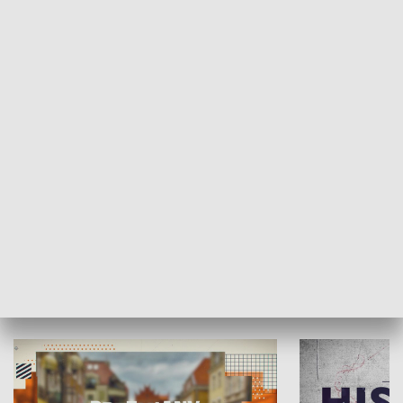
SPOŁECZEŃSTWO
Moje miejsce
Winda region
HISTORIA