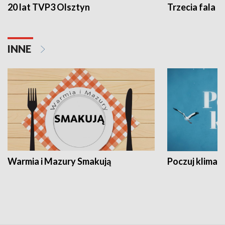
20 lat TVP3 Olsztyn
Trzecia fala -
INNE
Warmia i Mazury Smakują
Poczuj klimat