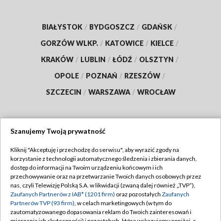
BIAŁYSTOK
/
BYDGOSZCZ
/
GDAŃSK
/
GORZÓW WLKP.
/
KATOWICE
/
KIELCE
/
KRAKÓW
/
LUBLIN
/
ŁÓDŹ
/
OLSZTYN
/
OPOLE
/
POZNAŃ
/
RZESZÓW
/
SZCZECIN
/
WARSZAWA
/
WROCŁAW
Szanujemy Twoją prywatność
Dołącz do nas:
Kliknij "Akceptuję i przechodzę do serwisu", aby wyrazić zgody na
korzystanie z technologii automatycznego śledzenia i zbierania danych,
TVP
dostęp do informacji na Twoim urządzeniu końcowym i ich
Abonament TVP
przechowywanie oraz na przetwarzanie Twoich danych osobowych przez
Regulamin TVP
nas, czyli Telewizję Polską S.A. w likwidacji (zwaną dalej również „TVP”),
Emisja w TVP
Zaufanych Partnerów z IAB* (1201 firm)
oraz pozostałych
Zaufanych
Polityka prywatności
Partnerów TVP (93 firm)
, w celach marketingowych (w tym do
Centrum informacji TVP
Moje zgody
zautomatyzowanego dopasowania reklam do Twoich zainteresowań i
mierzenia ich skuteczności) i pozostałych, które wskazujemy poniżej, a