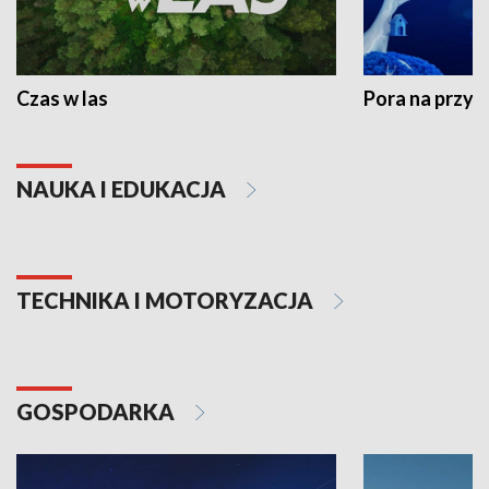
Czas w las
Pora na przyr
NAUKA I EDUKACJA
TECHNIKA I MOTORYZACJA
GOSPODARKA