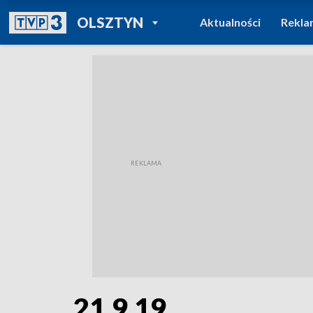
POWRÓT DO
OLSZTYN
Aktualności
Rekla
TVP REGIONY
21.9.19