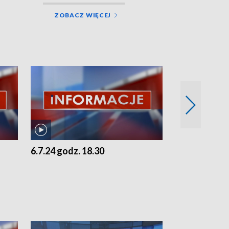
ZOBACZ WIĘCEJ
6.7.24 godz. 18.30
5.7.24 godz. 