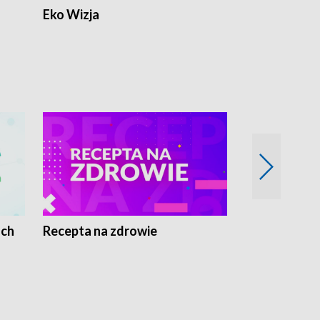
Eko Wizja
ach
Recepta na zdrowie
Wybieram z