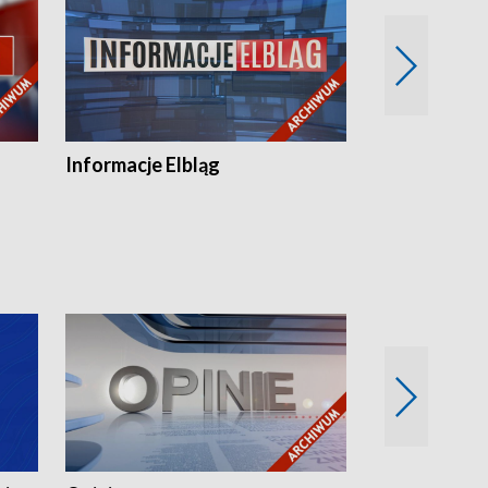
Informacje Elbląg
Wstaje nowy