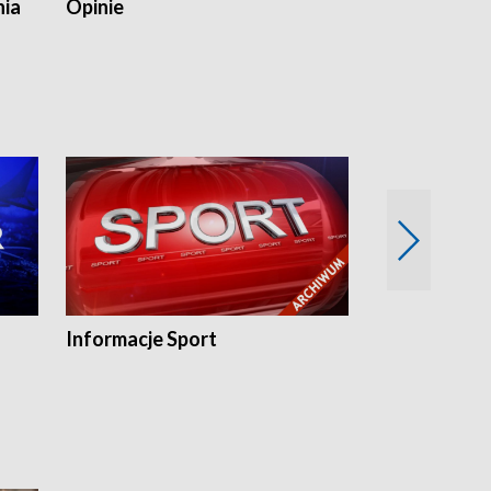
nia
Opinie
Opinie Elblą
Informacje Sport
Flesz sport