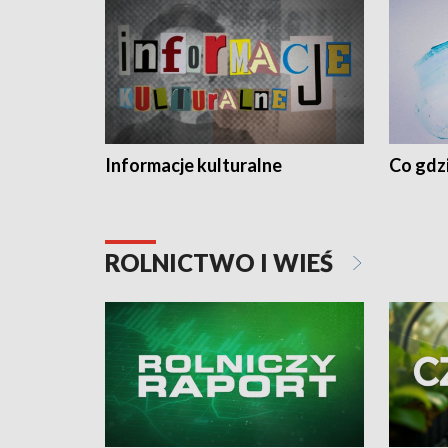
Informacje kulturalne
Co gdzi
ROLNICTWO I WIEŚ