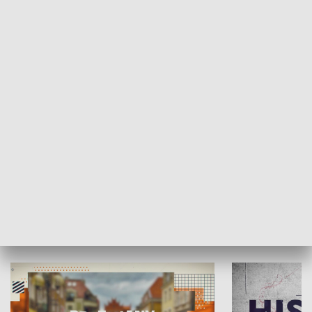
SPOŁECZEŃSTWO
Moje miejsce
Winda region
HISTORIA