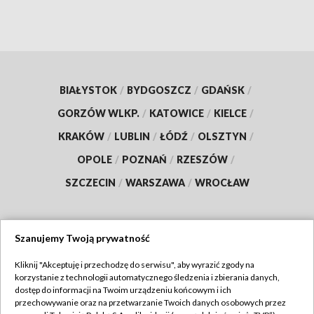
BIAŁYSTOK
/
BYDGOSZCZ
/
GDAŃSK
/
GORZÓW WLKP.
/
KATOWICE
/
KIELCE
/
KRAKÓW
/
LUBLIN
/
ŁÓDŹ
/
OLSZTYN
/
OPOLE
/
POZNAŃ
/
RZESZÓW
/
SZCZECIN
/
WARSZAWA
/
WROCŁAW
Szanujemy Twoją prywatność
Dołącz do nas:
Kliknij "Akceptuję i przechodzę do serwisu", aby wyrazić zgody na
korzystanie z technologii automatycznego śledzenia i zbierania danych,
TVP
dostęp do informacji na Twoim urządzeniu końcowym i ich
Abonament TVP
przechowywanie oraz na przetwarzanie Twoich danych osobowych przez
Regulamin TVP