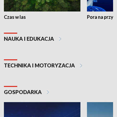
Czas w las
Pora na przyr
NAUKA I EDUKACJA
TECHNIKA I MOTORYZACJA
GOSPODARKA