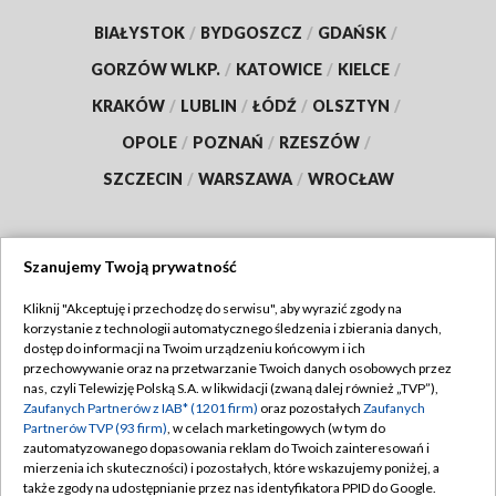
BIAŁYSTOK
/
BYDGOSZCZ
/
GDAŃSK
/
GORZÓW WLKP.
/
KATOWICE
/
KIELCE
/
KRAKÓW
/
LUBLIN
/
ŁÓDŹ
/
OLSZTYN
/
OPOLE
/
POZNAŃ
/
RZESZÓW
/
SZCZECIN
/
WARSZAWA
/
WROCŁAW
Szanujemy Twoją prywatność
Dołącz do nas:
Kliknij "Akceptuję i przechodzę do serwisu", aby wyrazić zgody na
korzystanie z technologii automatycznego śledzenia i zbierania danych,
TVP
dostęp do informacji na Twoim urządzeniu końcowym i ich
Abonament TVP
przechowywanie oraz na przetwarzanie Twoich danych osobowych przez
Regulamin TVP
nas, czyli Telewizję Polską S.A. w likwidacji (zwaną dalej również „TVP”),
Emisja w TVP
Zaufanych Partnerów z IAB* (1201 firm)
oraz pozostałych
Zaufanych
Polityka prywatności
Partnerów TVP (93 firm)
, w celach marketingowych (w tym do
Centrum informacji TVP
Moje zgody
zautomatyzowanego dopasowania reklam do Twoich zainteresowań i
mierzenia ich skuteczności) i pozostałych, które wskazujemy poniżej, a
Naziemna Telewizja Cyfrowa
Pomoc
także zgody na udostępnianie przez nas identyfikatora PPID do Google.