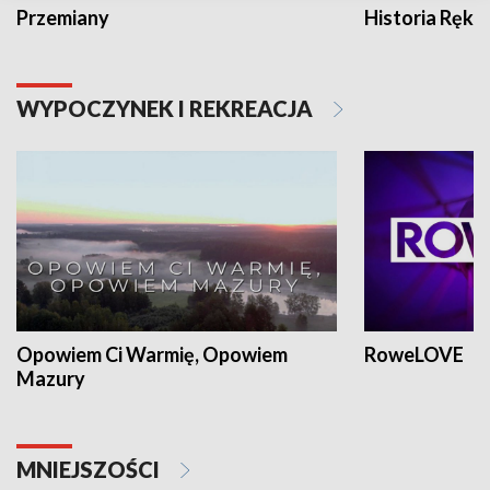
Przemiany
Historia Ręką
WYPOCZYNEK I REKREACJA
Opowiem Ci Warmię, Opowiem
RoweLOVE
Mazury
MNIEJSZOŚCI