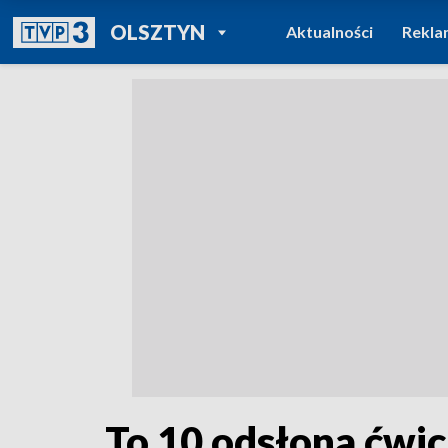
POWRÓT DO
OLSZTYN
Aktualności
Rekla
TVP REGIONY
To 10 odsłona ćwi