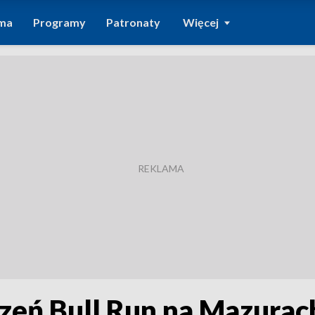
ma
Programy
Patronaty
Więcej
czeń Bull Run na Mazurac