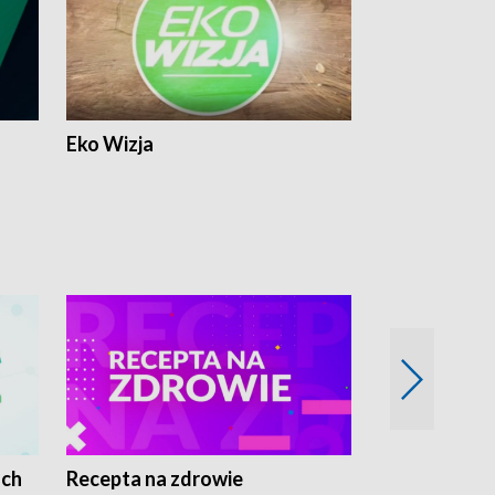
Eko Wizja
ach
Recepta na zdrowie
Wybieram z