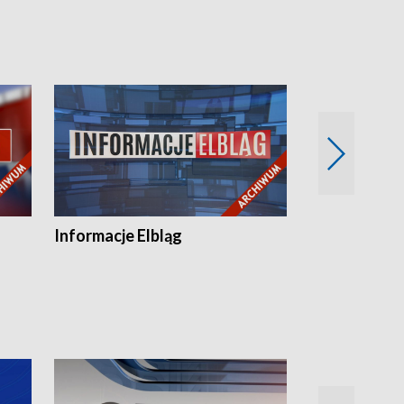
Informacje Elbląg
Wstaje nowy