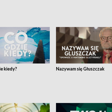
e kiedy?
Nazywam się Głuszczak