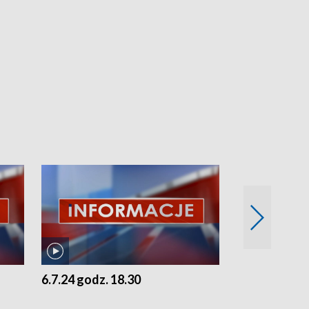
6.7.24 godz. 18.30
5.7.24 godz. 