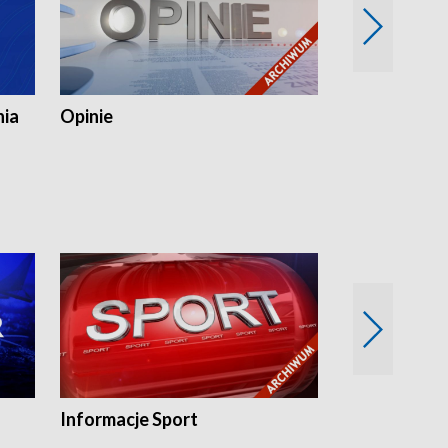
nia
Opinie
Opinie Elblą
Informacje Sport
Flesz sport