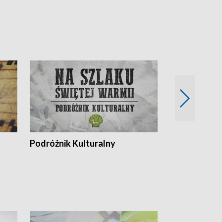
Podróżnik Kulturalny
Okolice Szla