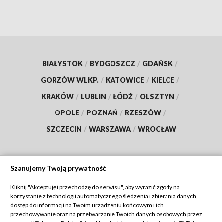
BIAŁYSTOK
/
BYDGOSZCZ
/
GDAŃSK
/
GORZÓW WLKP.
/
KATOWICE
/
KIELCE
/
KRAKÓW
/
LUBLIN
/
ŁÓDŹ
/
OLSZTYN
/
OPOLE
/
POZNAŃ
/
RZESZÓW
/
SZCZECIN
/
WARSZAWA
/
WROCŁAW
Szanujemy Twoją prywatność
Dołącz do nas:
Kliknij "Akceptuję i przechodzę do serwisu", aby wyrazić zgody na
korzystanie z technologii automatycznego śledzenia i zbierania danych,
TVP
dostęp do informacji na Twoim urządzeniu końcowym i ich
Abonament TVP
przechowywanie oraz na przetwarzanie Twoich danych osobowych przez
Regulamin TVP