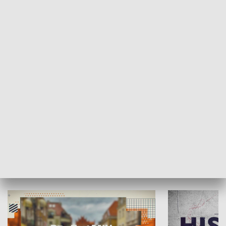
SPOŁECZEŃSTWO
Moje miejsce
Winda region
HISTORIA