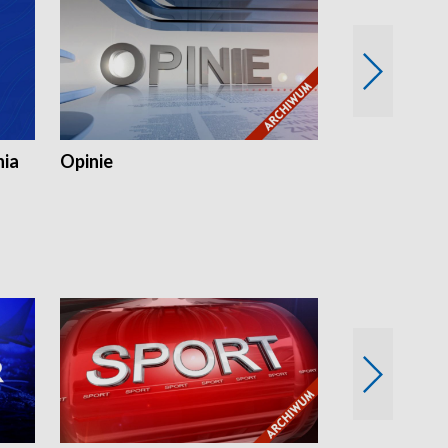
nia
Opinie
Opinie Elblą