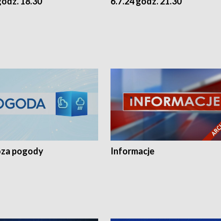
godz. 18.30
6.7.24 godz. 21.30
za pogody
Informacje