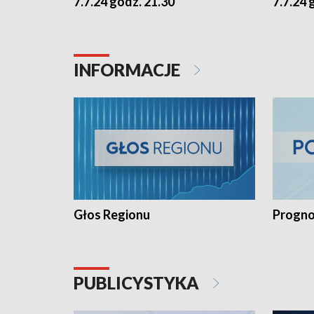
7.7.24 godz. 21.30
7.7.24 
INFORMACJE
Głos Regionu
Progno
PUBLICYSTYKA