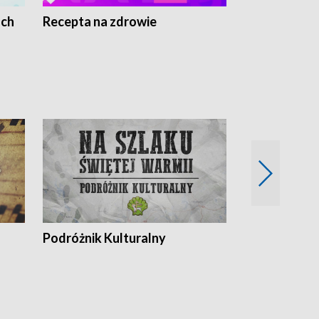
ach
Recepta na zdrowie
Wybieram z
Podróżnik Kulturalny
Okolice Szla