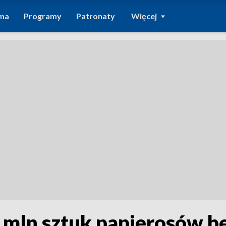
ma
Programy
Patronaty
Więcej
 mln sztuk papierosów b