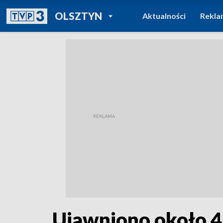
POWRÓT DO
OLSZTYN
Aktualności
Rekla
TVP REGIONY
Ujawniono około 4