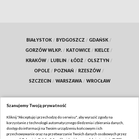
BIAŁYSTOK
/
BYDGOSZCZ
/
GDAŃSK
/
GORZÓW WLKP.
/
KATOWICE
/
KIELCE
/
KRAKÓW
/
LUBLIN
/
ŁÓDŹ
/
OLSZTYN
/
OPOLE
/
POZNAŃ
/
RZESZÓW
/
SZCZECIN
/
WARSZAWA
/
WROCŁAW
Szanujemy Twoją prywatność
Dołącz do nas:
Kliknij "Akceptuję i przechodzę do serwisu", aby wyrazić zgody na
korzystanie z technologii automatycznego śledzenia i zbierania danych,
TVP
dostęp do informacji na Twoim urządzeniu końcowym i ich
Abonament TVP
przechowywanie oraz na przetwarzanie Twoich danych osobowych przez
Regulamin TVP