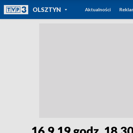
POWRÓT DO
OLSZTYN
Aktualności
Rekla
TVP REGIONY
16.9.19 godz. 18.3