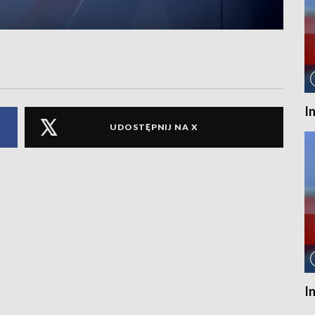
I
UDOSTĘPNIJ NA X
I