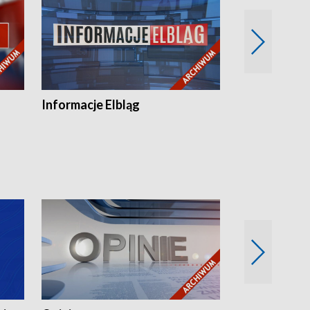
Informacje Elbląg
Wstaje nowy