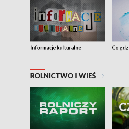
Informacje kulturalne
Co gdzi
ROLNICTWO I WIEŚ