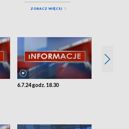
ZOBACZ WIĘCEJ
6.7.24 godz. 18.30
5.7.24 godz. 