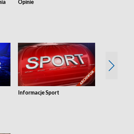
nia
Opinie
Opinie Elblą
Informacje Sport
Flesz sport