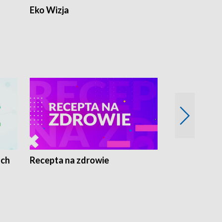
Eko Wizja
ach
Recepta na zdrowie
Wybieram z