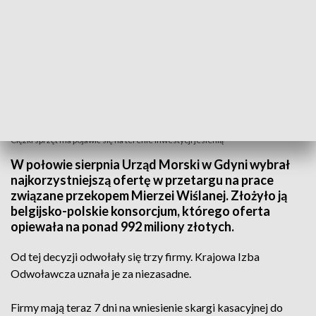
Ciężki sprzęt ma pojawić się na terenie inwestycji jesienią
W połowie sierpnia Urząd Morski w Gdyni wybrał
najkorzystniejszą ofertę w przetargu na prace
związane przekopem Mierzei Wiślanej. Złożyło ją
belgijsko-polskie konsorcjum, którego oferta
opiewała na ponad 992 miliony złotych.
Od tej decyzji odwołały się trzy firmy. Krajowa Izba
Odwoławcza uznała je za niezasadne.
Firmy mają teraz 7 dni na wniesienie skargi kasacyjnej do