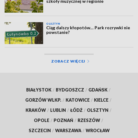
szkoły muzycznej w regionie
OLSZTYN
Ciąg dalszy kłopotów… Park rozrywki nie
powstanie?
ZOBACZ WIĘCEJ
BIAŁYSTOK
/
BYDGOSZCZ
/
GDAŃSK
/
GORZÓW WLKP.
/
KATOWICE
/
KIELCE
/
KRAKÓW
/
LUBLIN
/
ŁÓDŹ
/
OLSZTYN
/
OPOLE
/
POZNAŃ
/
RZESZÓW
/
SZCZECIN
/
WARSZAWA
/
WROCŁAW