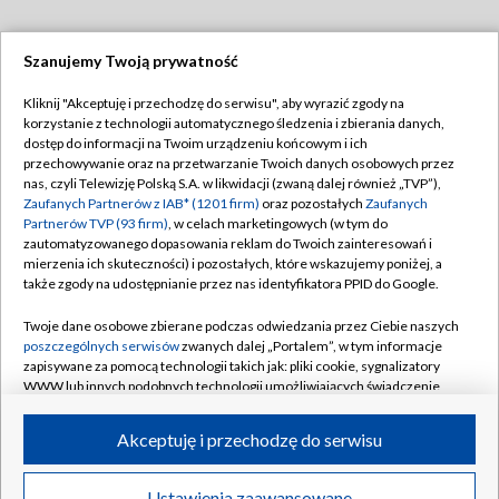
Szanujemy Twoją prywatność
Dołącz do nas:
Kliknij "Akceptuję i przechodzę do serwisu", aby wyrazić zgody na
korzystanie z technologii automatycznego śledzenia i zbierania danych,
TVP
dostęp do informacji na Twoim urządzeniu końcowym i ich
Abonament TVP
przechowywanie oraz na przetwarzanie Twoich danych osobowych przez
Regulamin TVP
nas, czyli Telewizję Polską S.A. w likwidacji (zwaną dalej również „TVP”),
Emisja w TVP
Polityka prywatności
Zaufanych Partnerów z IAB* (1201 firm)
oraz pozostałych
Zaufanych
Partnerów TVP (93 firm)
, w celach marketingowych (w tym do
Centrum informacji TVP
Moje zgody
zautomatyzowanego dopasowania reklam do Twoich zainteresowań i
mierzenia ich skuteczności) i pozostałych, które wskazujemy poniżej, a
Naziemna Telewizja Cyfrowa
Pomoc
także zgody na udostępnianie przez nas identyfikatora PPID do Google.
Sklep TVP
Biuro reklamy
Twoje dane osobowe zbierane podczas odwiedzania przez Ciebie naszych
Rada Programowa
Kontakt
poszczególnych serwisów
zwanych dalej „Portalem”, w tym informacje
zapisywane za pomocą technologii takich jak: pliki cookie, sygnalizatory
System NOS
WWW lub innych podobnych technologii umożliwiających świadczenie
dopasowanych i bezpiecznych usług, personalizację treści oraz reklam,
Informacje o nadawcy
Kanały
udostępnianie funkcji mediów społecznościowych oraz analizowanie
Akceptuję i przechodzę do serwisu
ruchu w Internecie.
Program dla prasy
©2026 Telewizja Polska S.A. w likwidacji
Biuro Reklamy
Twoje dane osobowe zbierane podczas odwiedzania przez Ciebie
Ustawienia zaawansowane