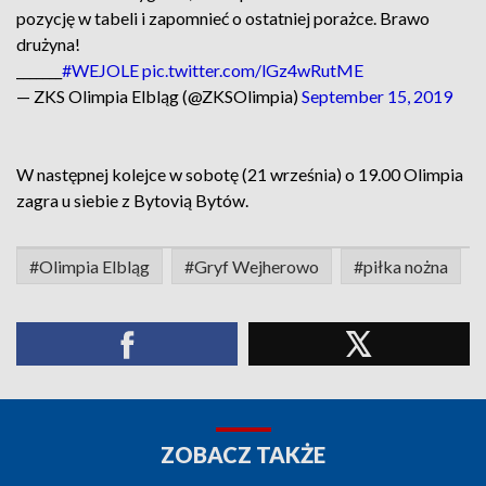
pozycję w tabeli i zapomnieć o ostatniej porażce. Brawo
drużyna!
_______
#WEJOLE
pic.twitter.com/lGz4wRutME
— ZKS Olimpia Elbląg (@ZKSOlimpia)
September 15, 2019
W następnej kolejce w sobotę (21 września) o 19.00 Olimpia
zagra u siebie z Bytovią Bytów.
#Olimpia Elbląg
#Gryf Wejherowo
#piłka nożna
ZOBACZ TAKŻE