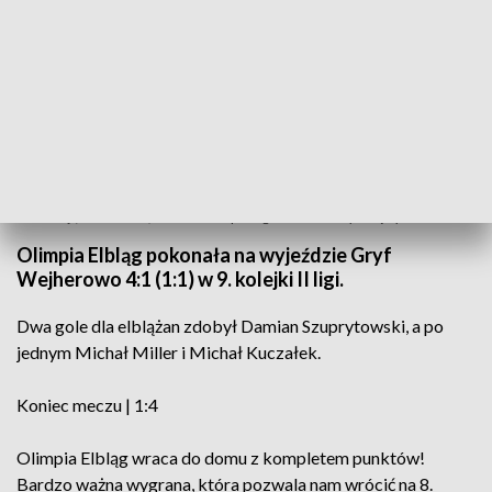
W sobotę (21 września) o 19.00 Olimpia zagra u siebie z Bytovią Bytów
Olimpia Elbląg pokonała na wyjeździe Gryf
Wejherowo 4:1 (1:1) w 9. kolejki II ligi.
Dwa gole dla elblążan zdobył Damian Szuprytowski, a po
jednym Michał Miller i Michał Kuczałek.
Koniec meczu | 1:4
Olimpia Elbląg wraca do domu z kompletem punktów!
Bardzo ważna wygrana, która pozwala nam wrócić na 8.