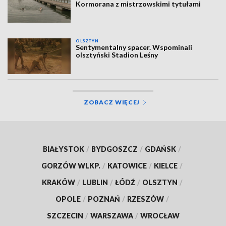
Kormorana z mistrzowskimi tytułami
OLSZTYN
Sentymentalny spacer. Wspominali
olsztyński Stadion Leśny
ZOBACZ WIĘCEJ
BIAŁYSTOK
/
BYDGOSZCZ
/
GDAŃSK
/
GORZÓW WLKP.
/
KATOWICE
/
KIELCE
/
KRAKÓW
/
LUBLIN
/
ŁÓDŹ
/
OLSZTYN
/
OPOLE
/
POZNAŃ
/
RZESZÓW
/
SZCZECIN
/
WARSZAWA
/
WROCŁAW