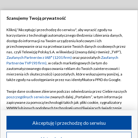
Szanujemy Twoją prywatność
Dołącz do nas:
Kliknij "Akceptuję i przechodzę do serwisu", aby wyrazić zgody na
korzystanie z technologii automatycznego śledzenia i zbierania danych,
TVP
dostęp do informacji na Twoim urządzeniu końcowym i ich
Abonament TVP
przechowywanie oraz na przetwarzanie Twoich danych osobowych przez
Regulamin TVP
nas, czyli Telewizję Polską S.A. w likwidacji (zwaną dalej również „TVP”),
Emisja w TVP
Polityka prywatności
Zaufanych Partnerów z IAB* (1201 firm)
oraz pozostałych
Zaufanych
Partnerów TVP (93 firm)
, w celach marketingowych (w tym do
Centrum informacji TVP
Moje zgody
zautomatyzowanego dopasowania reklam do Twoich zainteresowań i
mierzenia ich skuteczności) i pozostałych, które wskazujemy poniżej, a
Naziemna Telewizja Cyfrowa
Pomoc
także zgody na udostępnianie przez nas identyfikatora PPID do Google.
Sklep TVP
Biuro reklamy
Twoje dane osobowe zbierane podczas odwiedzania przez Ciebie naszych
Rada Programowa
Kontakt
poszczególnych serwisów
zwanych dalej „Portalem”, w tym informacje
zapisywane za pomocą technologii takich jak: pliki cookie, sygnalizatory
System NOS
WWW lub innych podobnych technologii umożliwiających świadczenie
dopasowanych i bezpiecznych usług, personalizację treści oraz reklam,
Informacje o nadawcy
Kanały
udostępnianie funkcji mediów społecznościowych oraz analizowanie
Akceptuję i przechodzę do serwisu
ruchu w Internecie.
Program dla prasy
©2026 Telewizja Polska S.A. w likwidacji
Biuro Reklamy
Twoje dane osobowe zbierane podczas odwiedzania przez Ciebie