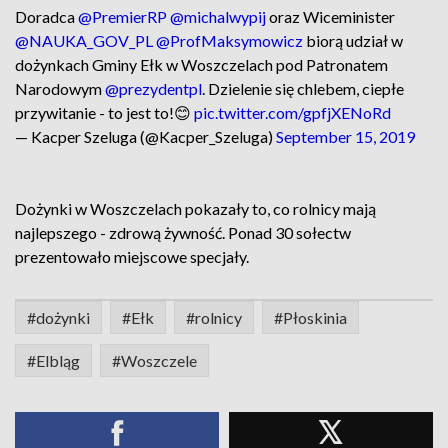
Doradca
@PremierRP
@michalwypij
oraz Wiceminister
@NAUKA_GOV_PL
@ProfMaksymowicz
biorą udział w
dożynkach Gminy Ełk w Woszczelach pod Patronatem
Narodowym
@prezydentpl
. Dzielenie się chlebem, ciepłe
przywitanie - to jest to!😊
pic.twitter.com/gpfjXENoRd
— Kacper Szeluga (@Kacper_Szeluga)
September 15, 2019
Dożynki w Woszczelach pokazały to, co rolnicy mają
najlepszego - zdrową żywność. Ponad 30 sołectw
prezentowało miejscowe specjały.
#dożynki
#Ełk
#rolnicy
#Płoskinia
#Elbląg
#Woszczele