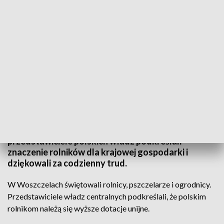
W Woszczelach świętowali rolnicy, pszczelarze i ogrodnicy
W Woszczelach koło Ełku oraz Płoskini koło
Elbląga odbyły się dożynki. Parlamentarzyści i
przedstawiciele polskich władz podkreślali
znaczenie rolników dla krajowej gospodarki i
dziękowali za codzienny trud.
W Woszczelach świętowali rolnicy, pszczelarze i ogrodnicy.
Przedstawiciele władz centralnych podkreślali, że polskim
rolnikom należą się wyższe dotacje unijne.