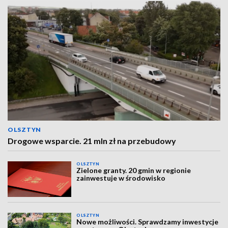
OLSZTYN
Drogowe wsparcie. 21 mln zł na przebudowy
OLSZTYN
Zielone granty. 20 gmin w regionie
zainwestuje w środowisko
OLSZTYN
Nowe możliwości. Sprawdzamy inwestycje