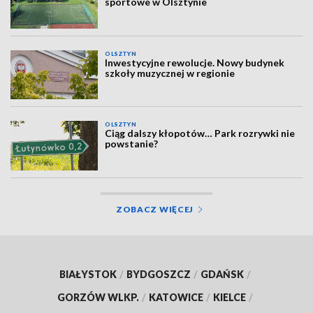
sportowe w Olsztynie
OLSZTYN
Inwestycyjne rewolucje. Nowy budynek
szkoły muzycznej w regionie
OLSZTYN
Ciąg dalszy kłopotów… Park rozrywki nie
powstanie?
ZOBACZ WIĘCEJ
BIAŁYSTOK
/
BYDGOSZCZ
/
GDAŃSK
/
GORZÓW WLKP.
/
KATOWICE
/
KIELCE
/