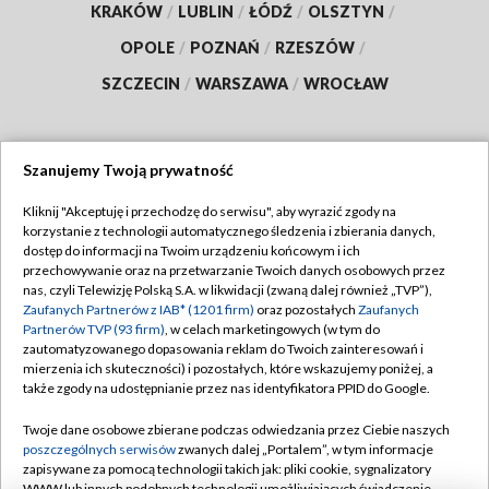
KRAKÓW
/
LUBLIN
/
ŁÓDŹ
/
OLSZTYN
/
OPOLE
/
POZNAŃ
/
RZESZÓW
/
SZCZECIN
/
WARSZAWA
/
WROCŁAW
Szanujemy Twoją prywatność
Dołącz do nas:
Kliknij "Akceptuję i przechodzę do serwisu", aby wyrazić zgody na
korzystanie z technologii automatycznego śledzenia i zbierania danych,
TVP
dostęp do informacji na Twoim urządzeniu końcowym i ich
Abonament TVP
przechowywanie oraz na przetwarzanie Twoich danych osobowych przez
Regulamin TVP
nas, czyli Telewizję Polską S.A. w likwidacji (zwaną dalej również „TVP”),
Emisja w TVP
Polityka prywatności
Zaufanych Partnerów z IAB* (1201 firm)
oraz pozostałych
Zaufanych
Partnerów TVP (93 firm)
, w celach marketingowych (w tym do
Centrum informacji TVP
Moje zgody
zautomatyzowanego dopasowania reklam do Twoich zainteresowań i
mierzenia ich skuteczności) i pozostałych, które wskazujemy poniżej, a
Naziemna Telewizja Cyfrowa
Pomoc
także zgody na udostępnianie przez nas identyfikatora PPID do Google.
Sklep TVP
Biuro reklamy
Twoje dane osobowe zbierane podczas odwiedzania przez Ciebie naszych
Rada Programowa
Kontakt
poszczególnych serwisów
zwanych dalej „Portalem”, w tym informacje
zapisywane za pomocą technologii takich jak: pliki cookie, sygnalizatory
System NOS
WWW lub innych podobnych technologii umożliwiających świadczenie