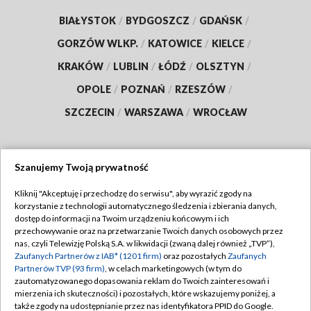
BIAŁYSTOK
/
BYDGOSZCZ
/
GDAŃSK
/
GORZÓW WLKP.
/
KATOWICE
/
KIELCE
/
KRAKÓW
/
LUBLIN
/
ŁÓDŹ
/
OLSZTYN
/
OPOLE
/
POZNAŃ
/
RZESZÓW
/
SZCZECIN
/
WARSZAWA
/
WROCŁAW
Szanujemy Twoją prywatność
Dołącz do nas:
Kliknij "Akceptuję i przechodzę do serwisu", aby wyrazić zgody na
korzystanie z technologii automatycznego śledzenia i zbierania danych,
TVP
dostęp do informacji na Twoim urządzeniu końcowym i ich
Abonament TVP
przechowywanie oraz na przetwarzanie Twoich danych osobowych przez
Regulamin TVP
nas, czyli Telewizję Polską S.A. w likwidacji (zwaną dalej również „TVP”),
Emisja w TVP
Zaufanych Partnerów z IAB* (1201 firm)
oraz pozostałych
Zaufanych
Polityka prywatności
Partnerów TVP (93 firm)
, w celach marketingowych (w tym do
Centrum informacji TVP
Moje zgody
zautomatyzowanego dopasowania reklam do Twoich zainteresowań i
mierzenia ich skuteczności) i pozostałych, które wskazujemy poniżej, a
Naziemna Telewizja Cyfrowa
Pomoc
także zgody na udostępnianie przez nas identyfikatora PPID do Google.