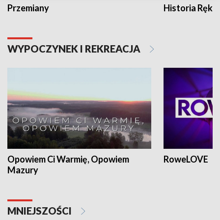
Przemiany
Historia Ręką
WYPOCZYNEK I REKREACJA
Opowiem Ci Warmię, Opowiem
RoweLOVE
Mazury
MNIEJSZOŚCI