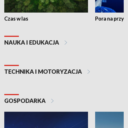
Czas w las
Pora na przyr
NAUKA I EDUKACJA
TECHNIKA I MOTORYZACJA
GOSPODARKA