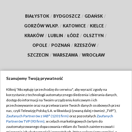
BIAŁYSTOK
/
BYDGOSZCZ
/
GDAŃSK
/
GORZÓW WLKP.
/
KATOWICE
/
KIELCE
/
KRAKÓW
/
LUBLIN
/
ŁÓDŹ
/
OLSZTYN
/
OPOLE
/
POZNAŃ
/
RZESZÓW
/
SZCZECIN
/
WARSZAWA
/
WROCŁAW
Szanujemy Twoją prywatność
Dołącz do nas:
Kliknij "Akceptuję i przechodzę do serwisu", aby wyrazić zgody na
korzystanie z technologii automatycznego śledzenia i zbierania danych,
TVP
dostęp do informacji na Twoim urządzeniu końcowym i ich
Abonament TVP
przechowywanie oraz na przetwarzanie Twoich danych osobowych przez
Regulamin TVP
nas, czyli Telewizję Polską S.A. w likwidacji (zwaną dalej również „TVP”),
Emisja w TVP
Zaufanych Partnerów z IAB* (1201 firm)
oraz pozostałych
Zaufanych
Polityka prywatności
Partnerów TVP (93 firm)
, w celach marketingowych (w tym do
Centrum informacji TVP
Moje zgody
zautomatyzowanego dopasowania reklam do Twoich zainteresowań i
mierzenia ich skuteczności) i pozostałych, które wskazujemy poniżej, a