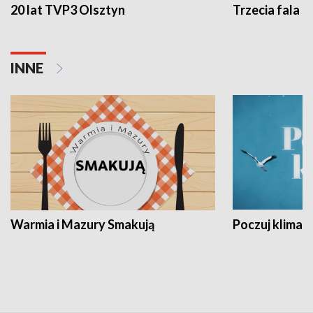
20 lat TVP3 Olsztyn
Trzecia fala -
INNE
Warmia i Mazury Smakują
Poczuj klimat