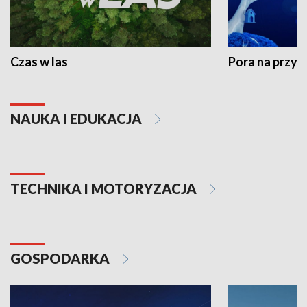
Czas w las
Pora na przyr
NAUKA I EDUKACJA
TECHNIKA I MOTORYZACJA
GOSPODARKA