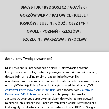
BIAŁYSTOK
/
BYDGOSZCZ
/
GDAŃSK
/
GORZÓW WLKP.
/
KATOWICE
/
KIELCE
/
KRAKÓW
/
LUBLIN
/
ŁÓDŹ
/
OLSZTYN
/
OPOLE
/
POZNAŃ
/
RZESZÓW
/
SZCZECIN
/
WARSZAWA
/
WROCŁAW
Szanujemy Twoją prywatność
Dołącz do nas:
Kliknij "Akceptuję i przechodzę do serwisu", aby wyrazić zgody na
korzystanie z technologii automatycznego śledzenia i zbierania danych,
TVP
dostęp do informacji na Twoim urządzeniu końcowym i ich
Abonament TVP
przechowywanie oraz na przetwarzanie Twoich danych osobowych przez
Regulamin TVP
nas, czyli Telewizję Polską S.A. w likwidacji (zwaną dalej również „TVP”),
Emisja w TVP
Zaufanych Partnerów z IAB* (1201 firm)
oraz pozostałych
Zaufanych
Polityka prywatności
Partnerów TVP (93 firm)
, w celach marketingowych (w tym do
Centrum informacji TVP
Moje zgody
zautomatyzowanego dopasowania reklam do Twoich zainteresowań i
mierzenia ich skuteczności) i pozostałych, które wskazujemy poniżej, a
Naziemna Telewizja Cyfrowa
Pomoc
także zgody na udostępnianie przez nas identyfikatora PPID do Google.