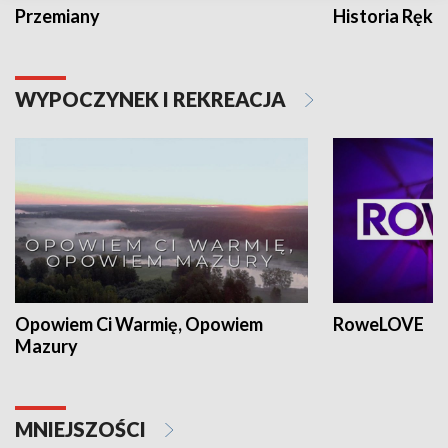
Przemiany
Historia Ręką
WYPOCZYNEK I REKREACJA
Opowiem Ci Warmię, Opowiem
RoweLOVE
Mazury
MNIEJSZOŚCI