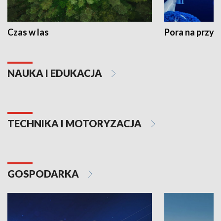
Czas w las
Pora na przyr
NAUKA I EDUKACJA
TECHNIKA I MOTORYZACJA
GOSPODARKA