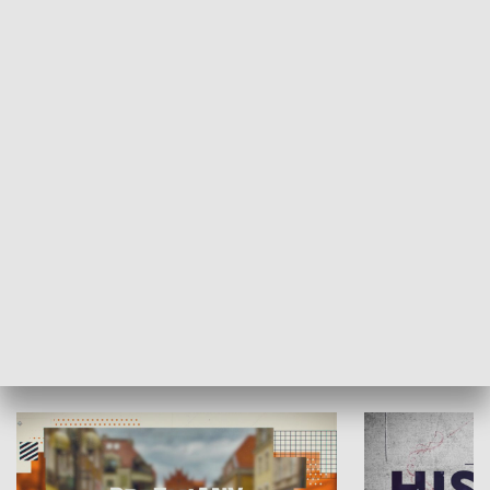
SPOŁECZEŃSTWO
Moje miejsce
Winda region
HISTORIA