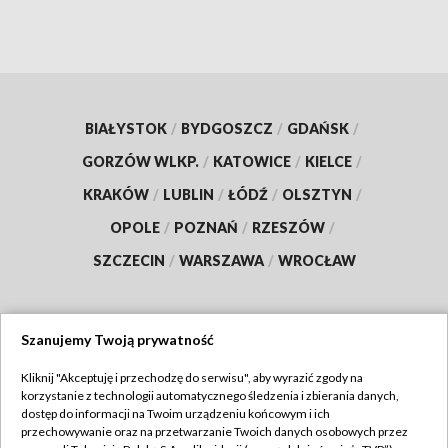
BIAŁYSTOK
/
BYDGOSZCZ
/
GDAŃSK
/
GORZÓW WLKP.
/
KATOWICE
/
KIELCE
/
KRAKÓW
/
LUBLIN
/
ŁÓDŹ
/
OLSZTYN
/
OPOLE
/
POZNAŃ
/
RZESZÓW
/
SZCZECIN
/
WARSZAWA
/
WROCŁAW
Szanujemy Twoją prywatność
Dołącz do nas:
Kliknij "Akceptuję i przechodzę do serwisu", aby wyrazić zgody na
korzystanie z technologii automatycznego śledzenia i zbierania danych,
TVP
dostęp do informacji na Twoim urządzeniu końcowym i ich
Abonament TVP
przechowywanie oraz na przetwarzanie Twoich danych osobowych przez
Regulamin TVP