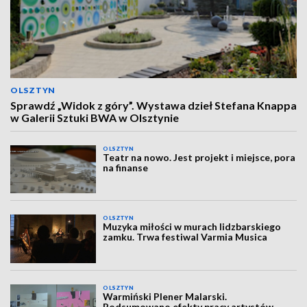
OLSZTYN
Sprawdź „Widok z góry”. Wystawa dzieł Stefana Knappa
w Galerii Sztuki BWA w Olsztynie
OLSZTYN
Teatr na nowo. Jest projekt i miejsce, pora
na finanse
OLSZTYN
Muzyka miłości w murach lidzbarskiego
zamku. Trwa festiwal Varmia Musica
OLSZTYN
Warmiński Plener Malarski.
Podsumowano efekty pracy artystów