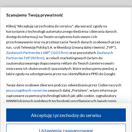
Szanujemy Twoją prywatność
Dołącz do nas:
Kliknij "Akceptuję i przechodzę do serwisu", aby wyrazić zgody na
korzystanie z technologii automatycznego śledzenia i zbierania danych,
TVP
dostęp do informacji na Twoim urządzeniu końcowym i ich
Abonament TVP
przechowywanie oraz na przetwarzanie Twoich danych osobowych przez
Regulamin TVP
nas, czyli Telewizję Polską S.A. w likwidacji (zwaną dalej również „TVP”),
Emisja w TVP
Polityka prywatności
Zaufanych Partnerów z IAB* (1201 firm)
oraz pozostałych
Zaufanych
Partnerów TVP (93 firm)
, w celach marketingowych (w tym do
Centrum informacji TVP
Moje zgody
zautomatyzowanego dopasowania reklam do Twoich zainteresowań i
mierzenia ich skuteczności) i pozostałych, które wskazujemy poniżej, a
Naziemna Telewizja Cyfrowa
Pomoc
także zgody na udostępnianie przez nas identyfikatora PPID do Google.
Sklep TVP
Biuro reklamy
Twoje dane osobowe zbierane podczas odwiedzania przez Ciebie naszych
Rada Programowa
Kontakt
poszczególnych serwisów
zwanych dalej „Portalem”, w tym informacje
zapisywane za pomocą technologii takich jak: pliki cookie, sygnalizatory
System NOS
WWW lub innych podobnych technologii umożliwiających świadczenie
dopasowanych i bezpiecznych usług, personalizację treści oraz reklam,
Informacje o nadawcy
Kanały
udostępnianie funkcji mediów społecznościowych oraz analizowanie
Akceptuję i przechodzę do serwisu
ruchu w Internecie.
Program dla prasy
©2026 Telewizja Polska S.A. w likwidacji
Biuro Reklamy
Twoje dane osobowe zbierane podczas odwiedzania przez Ciebie
Ustawienia zaawansowane