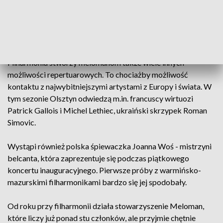
dworu", czyli opery romantyczno-komicznej. Nowością tego
sezonu będzie cykl koncertowy "Scena dla muzyki polskiej",
który warmińsko-mazurska filharmonia realizować będzie
jako jedna z trzech polskich filharmonii.
Filharmonia stworzy melomanom także wiele innych
możliwości repertuarowych. To chociażby możliwość
kontaktu z najwybitniejszymi artystami z Europy i świata. W
tym sezonie Olsztyn odwiedzą m.in. francuscy wirtuozi
Patrick Gallois i Michel Lethiec, ukraiński skrzypek Roman
Simovic.
Wystąpi również polska śpiewaczka Joanna Woś - mistrzyni
belcanta, która zaprezentuje się podczas piątkowego
koncertu inauguracyjnego. Pierwsze próby z warmińsko-
mazurskimi filharmonikami bardzo się jej spodobały.
Od roku przy filharmonii działa stowarzyszenie Meloman,
które liczy już ponad stu członków, ale przyjmie chętnie