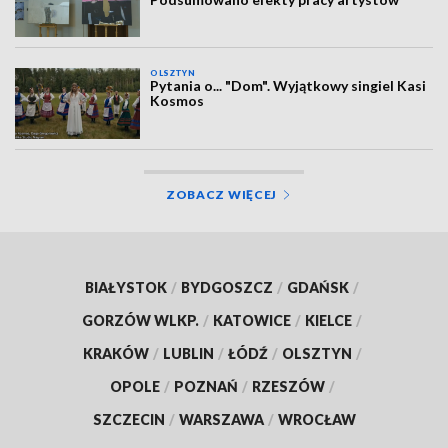
OLSZTYN
Pytania o... "Dom". Wyjątkowy singiel Kasi
Kosmos
ZOBACZ WIĘCEJ
BIAŁYSTOK
/
BYDGOSZCZ
/
GDAŃSK
/
GORZÓW WLKP.
/
KATOWICE
/
KIELCE
/
KRAKÓW
/
LUBLIN
/
ŁÓDŹ
/
OLSZTYN
/
OPOLE
/
POZNAŃ
/
RZESZÓW
/
SZCZECIN
/
WARSZAWA
/
WROCŁAW