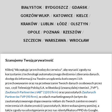
BIAŁYSTOK
/
BYDGOSZCZ
/
GDAŃSK
/
GORZÓW WLKP.
/
KATOWICE
/
KIELCE
/
KRAKÓW
/
LUBLIN
/
ŁÓDŹ
/
OLSZTYN
/
OPOLE
/
POZNAŃ
/
RZESZÓW
/
SZCZECIN
/
WARSZAWA
/
WROCŁAW
Szanujemy Twoją prywatność
Dołącz do nas:
Kliknij "Akceptuję i przechodzę do serwisu", aby wyrazić zgody na
korzystanie z technologii automatycznego śledzenia i zbierania danych,
TVP
dostęp do informacji na Twoim urządzeniu końcowym i ich
Abonament TVP
przechowywanie oraz na przetwarzanie Twoich danych osobowych przez
Regulamin TVP
nas, czyli Telewizję Polską S.A. w likwidacji (zwaną dalej również „TVP”),
Emisja w TVP
Zaufanych Partnerów z IAB* (1201 firm)
oraz pozostałych
Zaufanych
Polityka prywatności
Partnerów TVP (93 firm)
, w celach marketingowych (w tym do
Centrum informacji TVP
Moje zgody
zautomatyzowanego dopasowania reklam do Twoich zainteresowań i
mierzenia ich skuteczności) i pozostałych, które wskazujemy poniżej, a
Naziemna Telewizja Cyfrowa
Pomoc
także zgody na udostępnianie przez nas identyfikatora PPID do Google.