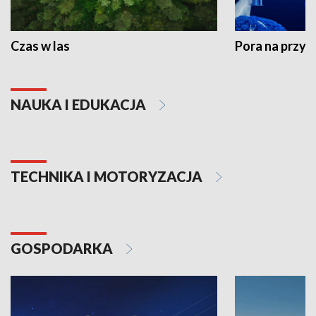
Czas w las
Pora na przyr
NAUKA I EDUKACJA
TECHNIKA I MOTORYZACJA
GOSPODARKA