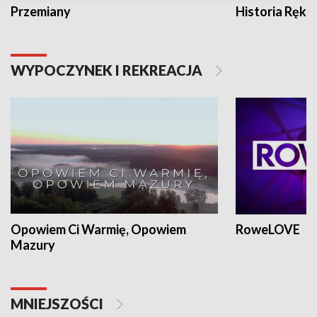
Przemiany
Historia Ręką
WYPOCZYNEK I REKREACJA
Opowiem Ci Warmię, Opowiem
RoweLOVE
Mazury
MNIEJSZOŚCI