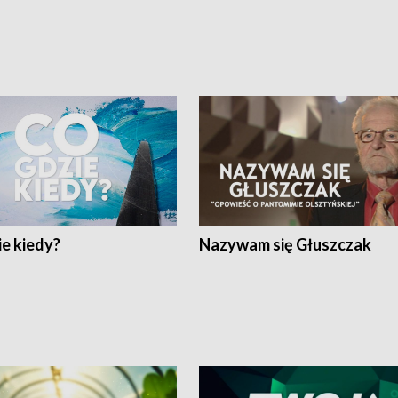
e kiedy?
Nazywam się Głuszczak