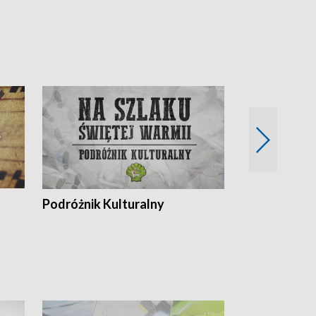
Podróżnik Kulturalny
Okolice Szla