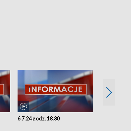
6.7.24 godz. 18.30
5.7.24 godz. 