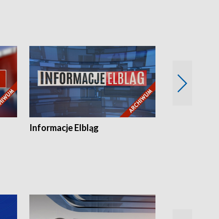
Informacje Elbląg
Wstaje nowy