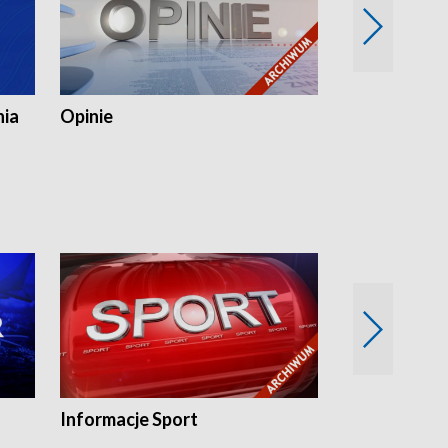
nia
Opinie
Opinie Elblą
Informacje Sport
Flesz sport