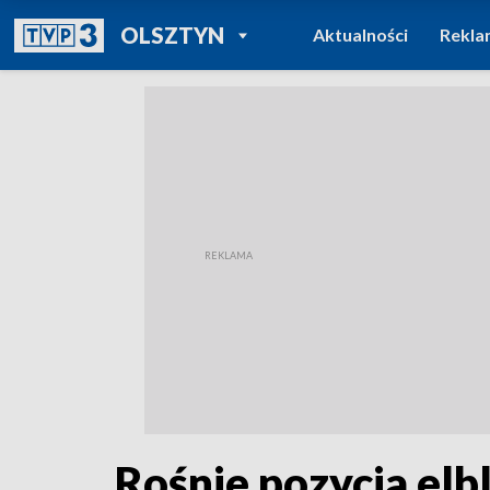
POWRÓT DO
OLSZTYN
Aktualności
Rekla
TVP REGIONY
Rośnie pozycja elb