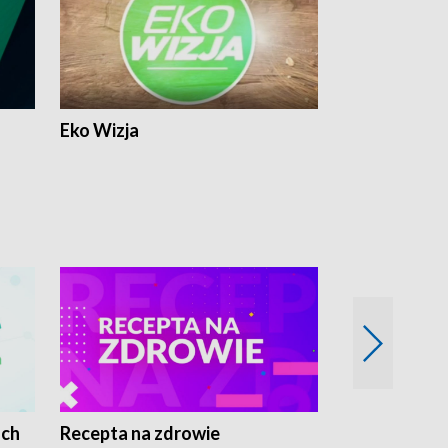
Eko Wizja
ach
Recepta na zdrowie
Wybieram z