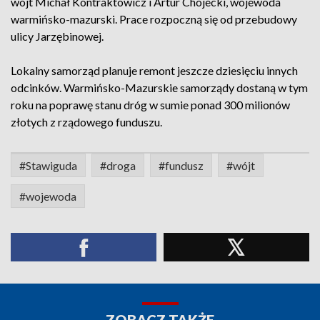
wójt Michał Kontraktowicz i Artur Chojecki, wojewoda
warmińsko-mazurski. Prace rozpoczną się od przebudowy
ulicy Jarzębinowej.
Lokalny samorząd planuje remont jeszcze dziesięciu innych
odcinków. Warmińsko-Mazurskie samorządy dostaną w tym
roku na poprawę stanu dróg w sumie ponad 300 milionów
złotych z rządowego funduszu.
#Stawiguda
#droga
#fundusz
#wójt
#wojewoda