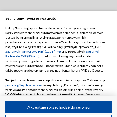
Szanujemy Twoją prywatność
Dołącz do nas:
Kliknij "Akceptuję i przechodzę do serwisu", aby wyrazić zgody na
korzystanie z technologii automatycznego śledzenia i zbierania danych,
TVP
dostęp do informacji na Twoim urządzeniu końcowym i ich
Abonament TVP
przechowywanie oraz na przetwarzanie Twoich danych osobowych przez
Regulamin TVP
nas, czyli Telewizję Polską S.A. w likwidacji (zwaną dalej również „TVP”),
Emisja w TVP
Polityka prywatności
Zaufanych Partnerów z IAB* (1201 firm)
oraz pozostałych
Zaufanych
Partnerów TVP (93 firm)
, w celach marketingowych (w tym do
Centrum informacji TVP
Moje zgody
zautomatyzowanego dopasowania reklam do Twoich zainteresowań i
mierzenia ich skuteczności) i pozostałych, które wskazujemy poniżej, a
Naziemna Telewizja Cyfrowa
Pomoc
także zgody na udostępnianie przez nas identyfikatora PPID do Google.
Sklep TVP
Biuro reklamy
Twoje dane osobowe zbierane podczas odwiedzania przez Ciebie naszych
Rada Programowa
Kontakt
poszczególnych serwisów
zwanych dalej „Portalem”, w tym informacje
zapisywane za pomocą technologii takich jak: pliki cookie, sygnalizatory
System NOS
WWW lub innych podobnych technologii umożliwiających świadczenie
dopasowanych i bezpiecznych usług, personalizację treści oraz reklam,
Informacje o nadawcy
Kanały
udostępnianie funkcji mediów społecznościowych oraz analizowanie
Akceptuję i przechodzę do serwisu
ruchu w Internecie.
Program dla prasy
©2026 Telewizja Polska S.A. w likwidacji