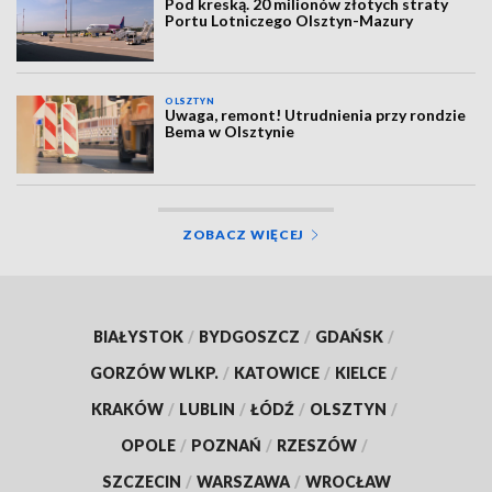
Pod kreską. 20 milionów złotych straty
Portu Lotniczego Olsztyn-Mazury
OLSZTYN
Uwaga, remont! Utrudnienia przy rondzie
Bema w Olsztynie
ZOBACZ WIĘCEJ
BIAŁYSTOK
/
BYDGOSZCZ
/
GDAŃSK
/
GORZÓW WLKP.
/
KATOWICE
/
KIELCE
/
KRAKÓW
/
LUBLIN
/
ŁÓDŹ
/
OLSZTYN
/
OPOLE
/
POZNAŃ
/
RZESZÓW
/
SZCZECIN
/
WARSZAWA
/
WROCŁAW