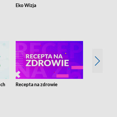
Eko Wizja
ach
Recepta na zdrowie
Wybieram z