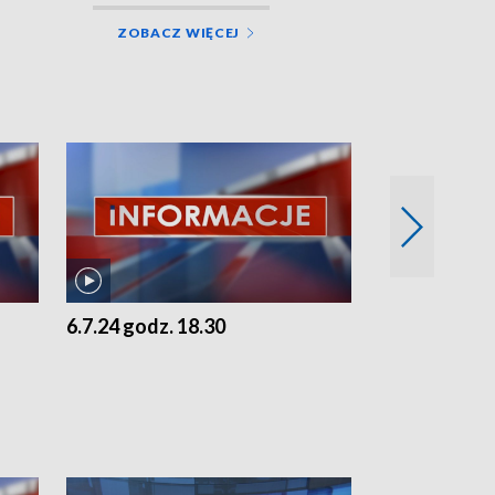
ZOBACZ WIĘCEJ
6.7.24 godz. 18.30
5.7.24 godz. 