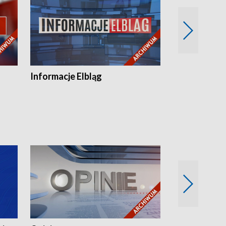
Informacje Elbląg
Wstaje nowy