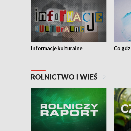
Informacje kulturalne
Co gdzi
ROLNICTWO I WIEŚ