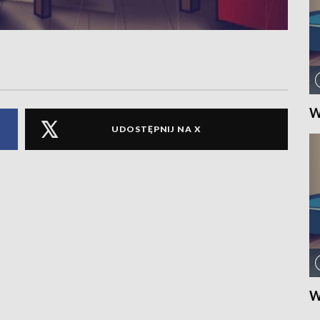
W
UDOSTĘPNIJ NA X
W