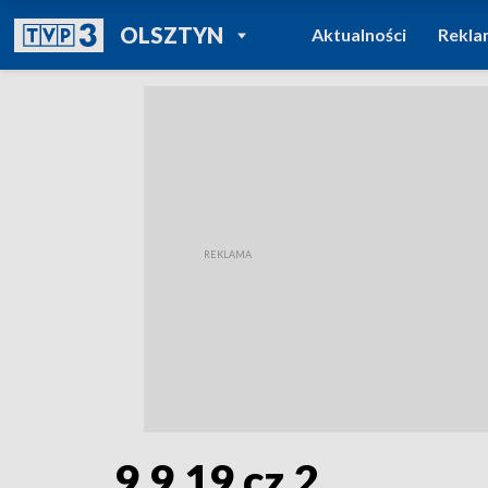
POWRÓT DO
OLSZTYN
Aktualności
Rekla
TVP REGIONY
9.9.19 cz.2