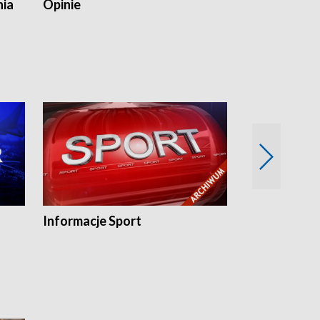
nia
Opinie
Opinie Elblą
Informacje Sport
Flesz sport