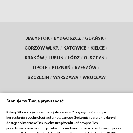
BIAŁYSTOK
/
BYDGOSZCZ
/
GDAŃSK
/
GORZÓW WLKP.
/
KATOWICE
/
KIELCE
/
KRAKÓW
/
LUBLIN
/
ŁÓDŹ
/
OLSZTYN
/
OPOLE
/
POZNAŃ
/
RZESZÓW
/
SZCZECIN
/
WARSZAWA
/
WROCŁAW
Szanujemy Twoją prywatność
Dołącz do nas:
Kliknij "Akceptuję i przechodzę do serwisu", aby wyrazić zgody na
korzystanie z technologii automatycznego śledzenia i zbierania danych,
TVP
dostęp do informacji na Twoim urządzeniu końcowym i ich
Abonament TVP
przechowywanie oraz na przetwarzanie Twoich danych osobowych przez
Regulamin TVP