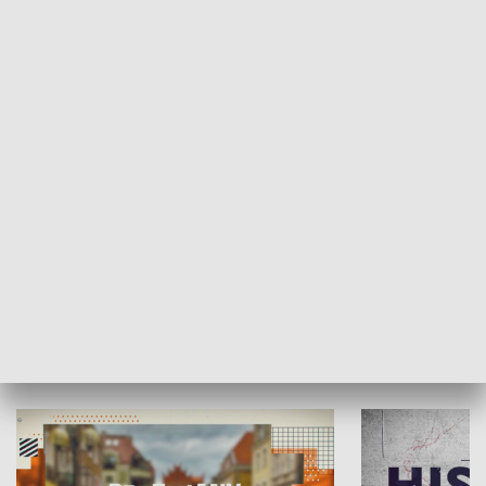
SPOŁECZEŃSTWO
Moje miejsce
Winda region
HISTORIA