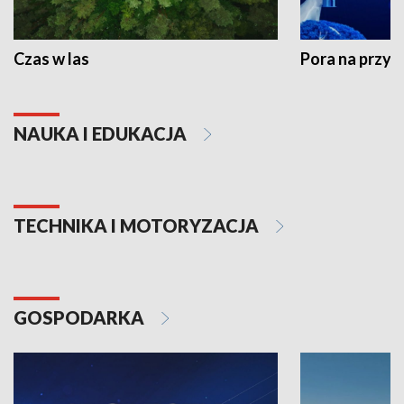
Czas w las
Pora na przyr
NAUKA I EDUKACJA
TECHNIKA I MOTORYZACJA
GOSPODARKA