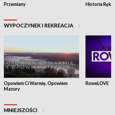
Przemiany
Historia Ręką
WYPOCZYNEK I REKREACJA
Opowiem Ci Warmię, Opowiem
RoweLOVE
Mazury
MNIEJSZOŚCI