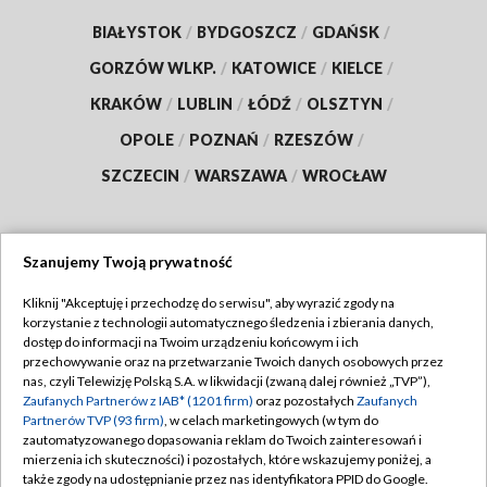
BIAŁYSTOK
/
BYDGOSZCZ
/
GDAŃSK
/
GORZÓW WLKP.
/
KATOWICE
/
KIELCE
/
KRAKÓW
/
LUBLIN
/
ŁÓDŹ
/
OLSZTYN
/
OPOLE
/
POZNAŃ
/
RZESZÓW
/
SZCZECIN
/
WARSZAWA
/
WROCŁAW
Szanujemy Twoją prywatność
Dołącz do nas:
Kliknij "Akceptuję i przechodzę do serwisu", aby wyrazić zgody na
korzystanie z technologii automatycznego śledzenia i zbierania danych,
TVP
dostęp do informacji na Twoim urządzeniu końcowym i ich
Abonament TVP
przechowywanie oraz na przetwarzanie Twoich danych osobowych przez
Regulamin TVP
nas, czyli Telewizję Polską S.A. w likwidacji (zwaną dalej również „TVP”),
Emisja w TVP
Zaufanych Partnerów z IAB* (1201 firm)
oraz pozostałych
Zaufanych
Polityka prywatności
Partnerów TVP (93 firm)
, w celach marketingowych (w tym do
Centrum informacji TVP
Moje zgody
zautomatyzowanego dopasowania reklam do Twoich zainteresowań i
mierzenia ich skuteczności) i pozostałych, które wskazujemy poniżej, a
Naziemna Telewizja Cyfrowa
Pomoc
także zgody na udostępnianie przez nas identyfikatora PPID do Google.